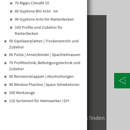
70 Rigips Climafit 10
80 Gyptone BIG Activ`Air
90 Gyptone Activ’Air-Rasterdecken
100 Profile und Zubehör für
KONTAKT
Rasterdecken
Alte Poststraße 171
50 Gipsfaserplatten | Trockenestrich und
A-8020 Graz
Zubehör
Telefon: +43 316 5971 0
60 Putze | Ansetzbinder | Spachtelmassen
info@kormann.at
70 Profiltechnik, Befestigungstechnik und
Zubehör
80 Revisionsklappen | Abschottungen
ÖFFNUNGSZEITEN
90 Window Planline | Space Schiebetüren
MO-DO:
06:30 - 17:00 Uhr
100 Werkzeuge
FR:
06:30 - 14:00 Uhr
110 Sortiment für Heimwerker | DIY
SA:
geschlossen
Öffnungszeiten zum Jahreswechsels finden
Sie hier