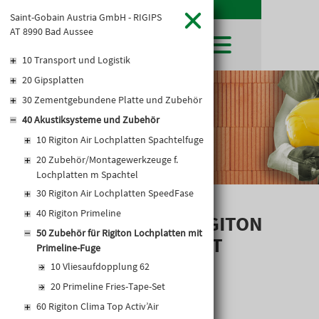
Saint-Gobain Austria GmbH - RIGIPS
AT 8990 Bad Aussee
10 Transport und Logistik
20 Gipsplatten
SHOP
30 Zementgebundene Platte und Zubehör
LEIBWÄCHTER
BAUSTOFFE
Baustoffkataloge
40 Akustiksysteme und Zubehör
MERKLISTE
HOCHBAU
NATURSTEIN
10 Rigiton Air Lochplatten Spachtelfuge
WARENKORB
TIEFBAU
UNTERNEHMEN
20 Zubehör/Montagewerkzeuge f.
TROCKENBAU
Lochplatten m Spachtel
FIRMENGESCHICHTE
KARRIERE
FACHMARKT
30 Rigiton Air Lochplatten SpeedFase
STANDORTE
KARRIERE UND WEITERBILDUNG
AKTUELLES
LEISTUNGSERKLÄRUNGEN
40 Rigiton Primeline
DOWNLOADS
ZUBEHÖR FÜR RIGITON
OFFENE STELLEN
BAUSTOFFKATALOGE
KATALOGE
GEWERBEZONE
50 Zubehör für Rigiton Lochplatten mit
LEITBILD
LOCHPLATTEN MIT
PREISANPASSUNGEN
Primeline-Fuge
PRIMELINE-FUGE
AGB'S
10 Vliesaufdopplung 62
EUROSYS TROCKENBAUSYSTEM
20 Primeline Fries-Tape-Set
60 Rigiton Clima Top Activ’Air