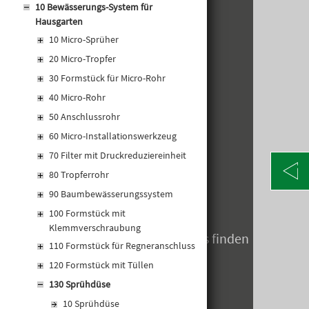
10 Bewässerungs-System für
Hausgarten
KONTAKT
10 Micro-Sprüher
Alte Poststraße 171
20 Micro-Tropfer
A-8020 Graz
30 Formstück für Micro-Rohr
Telefon: +43 316 5971 0
info@kormann.at
40 Micro-Rohr
50 Anschlussrohr
60 Micro-Installationswerkzeug
ÖFFNUNGSZEITEN
70 Filter mit Druckreduziereinheit
MO-DO:
06:30 - 17:00 Uhr
80 Tropferrohr
FR:
06:30 - 14:00 Uhr
90 Baumbewässerungssystem
SA:
geschlossen
100 Formstück mit
Klemmverschraubung
Öffnungszeiten zum Jahreswechsels finden
110 Formstück für Regneranschluss
Sie hier
120 Formstück mit Tüllen
130 Sprühdüse
10 Sprühdüse