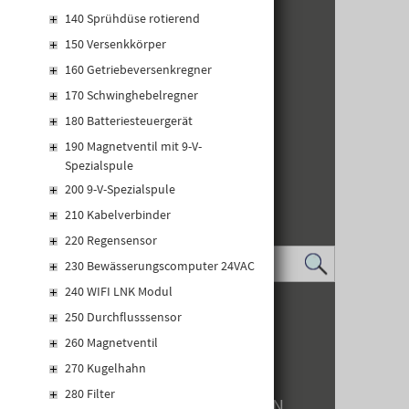
140 Sprühdüse rotierend
150 Versenkkörper
160 Getriebeversenkregner
170 Schwinghebelregner
180 Batteriesteuergerät
190 Magnetventil mit 9-V-
Spezialspule
200 9-V-Spezialspule
210 Kabelverbinder
220 Regensensor
230 Bewässerungscomputer 24VAC
240 WIFI LNK Modul
IMPRESSUM
250 Durchflusssensor
DATENSCHUTZ
260 Magnetventil
LOGIN
KONTAKT
270 Kugelhahn
WHISTLEBLOWER
280 Filter
BARRIEREFREIHEIT EINSTELLUNGEN