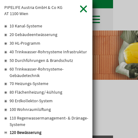
PIPELIFE Austria GmbH & Co KG
AT 1100 Wien
10 Kanal-Systeme
20 Gebäudeentwässerung
SHOP
30 HL-Programm
LEIBWÄCHTER
BAUSTOFFE
Baustoffkataloge
40 Trinkwasser-Rohrsysteme Infrastruktur
MERKLISTE
HOCHBAU
NATURSTEIN
50 Durchführungen & Brandschutz
WARENKORB
TIEFBAU
UNTERNEHMEN
60 Trinkwasser-Rohrsysteme-
TROCKENBAU
Gebäudetechnik
FIRMENGESCHICHTE
KARRIERE
FACHMARKT
70 Heizungs-Systeme
STANDORTE
KARRIERE UND WEITERBILDUNG
AKTUELLES
LEISTUNGSERKLÄRUNGEN
80 Flächenheizung/-kühlung
DOWNLOADS
SPRÜHDÜSE
OFFENE STELLEN
BAUSTOFFKATALOGE
KATALOGE
GEWERBEZONE
90 Erdkollektor-System
LEITBILD
PREISANPASSUNGEN
100 Wohnraumlüftung
AGB'S
110 Regenwassermanagement- & Dränage-
EUROSYS TROCKENBAUSYSTEM
Systeme
120 Bewässerung