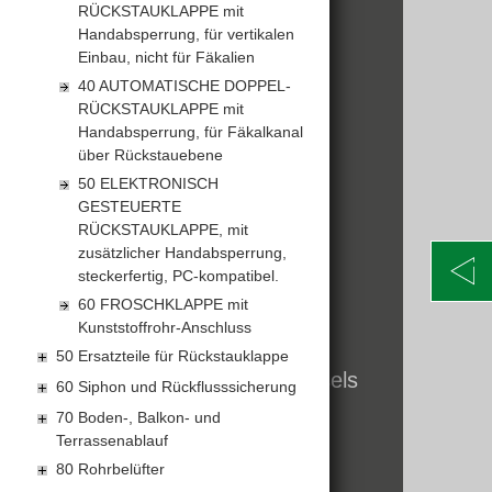
RÜCKSTAUKLAPPE mit
Handabsperrung, für vertikalen
KONTAKT
Einbau, nicht für Fäkalien
40 AUTOMATISCHE DOPPEL-
Alte Poststraße 171
RÜCKSTAUKLAPPE mit
A-8020 Graz
Telefon: +43 316 5971 0
Handabsperrung, für Fäkalkanal
info@kormann.at
über Rückstauebene
50 ELEKTRONISCH
GESTEUERTE
RÜCKSTAUKLAPPE, mit
ÖFFNUNGSZEITEN
zusätzlicher Handabsperrung,
steckerfertig, PC-kompatibel.
MO-DO:
06:30 - 17:00 Uhr
FR:
06:30 - 14:00 Uhr
60 FROSCHKLAPPE mit
Kunststoffrohr-Anschluss
SA:
geschlossen
50 Ersatzteile für Rückstauklappe
Öffnungszeiten zum Jahreswechsels
60 Siphon und Rückflusssicherung
finden Sie hier
70 Boden-, Balkon- und
Terrassenablauf
80 Rohrbelüfter