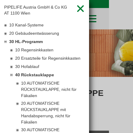
PIPELIFE Austria GmbH & Co KG
AT 1100 Wien
10 Kanal-Systeme
20 Gebäudeentwässerung
SHOP
30 HL-Programm
LEIBWÄCHTER
BAUSTOFFE
Baustoffkataloge
10 Regensinkkasten
MERKLISTE
HOCHBAU
NATURSTEIN
20 Ersatzteile für Regensinkkasten
WARENKORB
TIEFBAU
UNTERNEHMEN
30 Hofablauf
TROCKENBAU
FIRMENGESCHICHTE
KARRIERE
40 Rückstauklappe
FACHMARKT
STANDORTE
10 AUTOMATISCHE
KARRIERE UND WEITERBILDUNG
LEISTUNGSERKLÄRUNGEN
AKTUELLES
DOWNLOADS
RÜCKSTAUKLAPPE, nicht für
RÜCKSTAUKLAPPE
OFFENE STELLEN
BAUSTOFFKATALOGE
KATALOGE
GEWERBEZONE
Fäkalien
LEITBILD
PREISANPASSUNGEN
20 AUTOMATISCHE
AGB'S
RÜCKSTAUKLAPPE mit
Handabsperrung, nicht für
EUROSYS TROCKENBAUSYSTEM
Fäkalien
30 AUTOMATISCHE