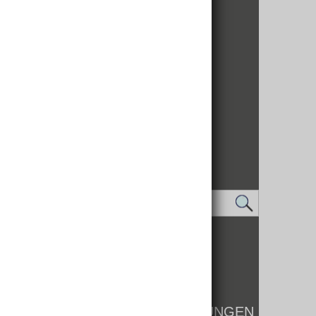
IMPRESSUM
DATENSCHUTZ
LOGIN
KONTAKT
WHISTLEBLOWER
BARRIEREFREIHEIT EINSTELLUNGEN