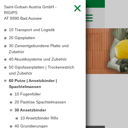
Saint-Gobain Austria GmbH -
RIGIPS
AT 8990 Bad Aussee
10 Transport und Logistik
SHOP
20 Gipsplatten
LEIBWÄCHTER
BAUSTOFFE
30 Zementgebundene Platte und
Baustoffkataloge
MERKLISTE
HOCHBAU
Zubehör
NATURSTEIN
WARENKORB
TIEFBAU
40 Akustiksysteme und Zubehör
UNTERNEHMEN
TROCKENBAU
50 Gipsfaserplatten | Trockenestrich
FIRMENGESCHICHTE
KARRIERE
und Zubehör
FACHMARKT
STANDORTE
KARRIERE UND WEITERBILDUNG
60 Putze | Ansetzbinder |
LEISTUNGSERKLÄRUNGEN
AKTUELLES
DOWNLOADS
Spachtelmassen
ANSETZBINDER
OFFENE STELLEN
BAUSTOFFKATALOGE
KATALOGE
GEWERBEZONE
LEITBILD
10 Fugenfüller
PREISANPASSUNGEN
20 Pastöse Spachtelmassen
AGB'S
30 Ansetzbinder
EUROSYS TROCKENBAUSYSTEM
10 Ansetzbinder Rifix
40 Grundierungen