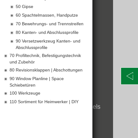
50 Gipse
KONTAKT
60 Spachtelmassen, Handputze
70 Bewehrungs- und Trennstreifen
Alte Poststraße 171
A-8020 Graz
80 Kanten- und Abschlussprofile
Telefon: +43 316 5971 0
90 Versetzwerkzeug Kanten- und
info@kormann.at
Abschlussprofile
70 Profiltechnik, Befestigungstechnik
und Zubehör
ÖFFNUNGSZEITEN
80 Revisionsklappen | Abschottungen
MO-DO:
06:30 - 17:00 Uhr
90 Window Planline | Space
Schiebetüren
FR:
06:30 - 14:00 Uhr
SA:
geschlossen
100 Werkzeuge
110 Sortiment für Heimwerker | DIY
Öffnungszeiten zum Jahreswechsels
finden Sie hier