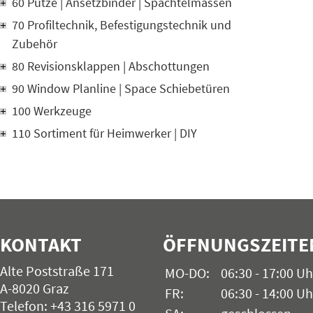
60 Putze | Ansetzbinder | Spachtelmassen
70 Profiltechnik, Befestigungstechnik und
Zubehör
80 Revisionsklappen | Abschottungen
90 Window Planline | Space Schiebetüren
100 Werkzeuge
110 Sortiment für Heimwerker | DIY
KONTAKT
ÖFFNUNGSZEITE
Alte Poststraße 171
MO-DO:
06:30 - 17:00 Uh
A-8020 Graz
FR:
06:30 - 14:00 Uh
Telefon: +43 316 5971 0