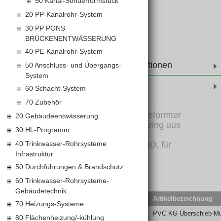
50 Kanal-Sonderformstück
20 PP-Kanalrohr-System
30 PP PONS
BRÜCKENENTWÄSSERUNG
40 PE-Kanalrohr-System
Weiterführende Informationen
50 Anschluss- und Übergangs-
System
Produktinformationen
60 Schacht-System
70 Zubehör
Formstück, PVC-U, mit angeformter
20 Gebäudeentwässerung
Steckmuffe, mit Lippendichtring aus
30 HL-Programm
Synthesekautschuk,
40 Trinkwasser-Rohrsysteme
Anwendungskennzeichen UD, für
Erdverlegung
Infrastruktur
50 Durchführungen & Brandschutz
60 Trinkwasser-Rohrsysteme-
Gebäudetechnik
EAN-Code
Lief.Art.Nr.
Artikelbezeichnung
70 Heizungs-Systeme
5905485421706
KGU100
PVC KG Überschieb-Mu
80 Flächenheizung/-kühlung