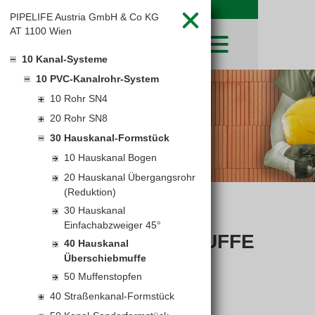
PIPELIFE Austria GmbH & Co KG
AT 1100 Wien
10 Kanal-Systeme
10 PVC-Kanalrohr-System
SHOP
10 Rohr SN4
LEIBWÄCHTER
BAUSTOFFE
Baustoffkataloge
20 Rohr SN8
MERKLISTE
HOCHBAU
NATURSTEIN
30 Hauskanal-Formstück
WARENKORB
TIEFBAU
UNTERNEHMEN
10 Hauskanal Bogen
TROCKENBAU
FIRMENGESCHICHTE
KARRIERE
20 Hauskanal Übergangsrohr
FACHMARKT
(Reduktion)
STANDORTE
KARRIERE UND WEITERBILDUNG
LEISTUNGSERKLÄRUNGEN
AKTUELLES
30 Hauskanal
DOWNLOADS
HAUSKANAL
OFFENE STELLEN
BAUSTOFFKATALOGE
KATALOGE
GEWERBEZONE
Einfachabzweiger 45°
LEITBILD
ÜBERSCHIEBMUFFE
PREISANPASSUNGEN
40 Hauskanal
AGB'S
Überschiebmuffe
EUROSYS TROCKENBAUSYSTEM
50 Muffenstopfen
40 Straßenkanal-Formstück