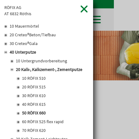
RÖFIX AG
AT 6832 Röthis
10 Mauermörtel
20 Creteo®Beton/Tiefbau
SHOP
30 Creteo®Gala
LEIBWÄCHTER
BAUSTOFFE
Baustoffkataloge
40 Unterputze
MERKLISTE
HOCHBAU
NATURSTEIN
10 Untergrundvorbereitung
WARENKORB
TIEFBAU
UNTERNEHMEN
20 Kalk-, Kalkzement-, Zementputze
TROCKENBAU
FIRMENGESCHICHTE
KARRIERE
10 RÖFIX 510
FACHMARKT
STANDORTE
20 RÖFIX 515
KARRIERE UND WEITERBILDUNG
AKTUELLES
LEISTUNGSERKLÄRUNGEN
DOWNLOADS
RÖFIX 660
OFFENE STELLEN
30 RÖFIX 610
BAUSTOFFKATALOGE
KATALOGE
GEWERBEZONE
LEITBILD
40 RÖFIX 615
PREISANPASSUNGEN
50 RÖFIX 660
AGB'S
60 RÖFIX 525 flex rapid
EUROSYS TROCKENBAUSYSTEM
70 RÖFIX 620