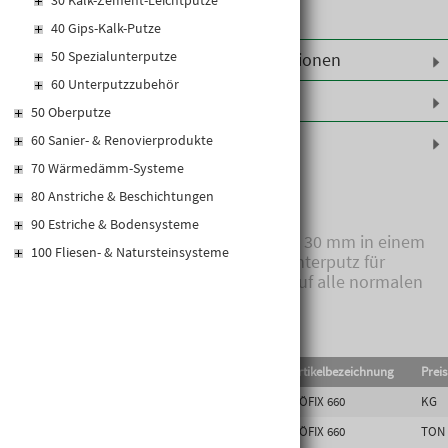
30 Kalk-Zement-Leichtputze
40 Gips-Kalk-Putze
50 Spezialunterputze
Weiterführende Informationen
60 Unterputzzubehör
Leistungserklärungen
50 Oberputze
Produktinformationen
60 Sanier- & Renovierprodukte
70 Wärmedämm-Systeme
80 Anstriche & Beschichtungen
Zement-Kalk-Grobgrundputz
90 Estriche & Bodensysteme
Für höhere Schichtdicken bis 30 mm in einem
100 Fliesen- & Natursteinsysteme
Arbeitsgang. Grobkörniger Unterputz für
Fassaden und Innenwände auf alle normalen
Untergründe.
EAN-Code
Lief.Art.Nr.
Artikelbezeichnung
Preis
9003304473236
2000583186
RÖFIX 660
KG
9003304104444
2000148062
RÖFIX 660
TON