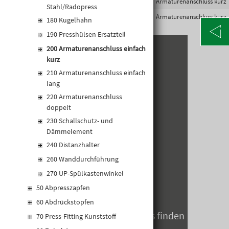
9010459589743
RA-AAE20/3/4
Armaturenanschluss kurz
Stahl/Radopress
9010459589750
RA-AAE26/3/4
Armaturenanschluss kurz
180 Kugelhahn
190 Presshülsen Ersatzteil
200 Armaturenanschluss einfach
KONTAKT
kurz
210 Armaturenanschluss einfach
Alte Poststraße 171
lang
A-8020 Graz
220 Armaturenanschluss
Telefon: +43 316 5971 0
doppelt
info@kormann.at
230 Schallschutz- und
Dämmelement
240 Distanzhalter
ÖFFNUNGSZEITEN
260 Wanddurchführung
MO-DO:
06:30 - 17:00 Uhr
270 UP-Spülkastenwinkel
FR:
06:30 - 14:00 Uhr
50 Abpresszapfen
SA:
geschlossen
60 Abdrückstopfen
Öffnungszeiten zum Jahreswechsels finden
70 Press-Fitting Kunststoff
Sie hier