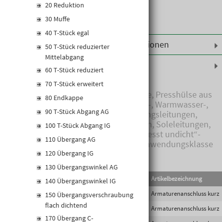
20 Reduktion
30 Muffe
40 T-Stück egal
Weiterführende Informationen
50 T-Stück reduzierter
Mittelabgang
Produktinformationen
60 T-Stück reduziert
70 T-Stück erweitert
Fitting bleifrei, Siliziumbronze, Presshülse aus
80 Endkappe
Edelstahl, Radopress LF, Kalt-, Warmwasser-,
90 T-Stück Abgang AG
Zirkulationsleitungen, Heizungsleitungen,
Kühlleitungen, Kälteleitungen, Soleleitungen,
100 T-Stück Abgang IG
Druckluftleitungen, „unverpresst undicht“-
110 Übergang AG
Funktion, Presskontur TH, Anwendungsklasse
nach ON EN ISO 21003 Klasse 2, 4, 5,
120 Übergang IG
Druck-/Temperaturbelastbarkeit laut
130 Übergangswinkel AG
technischen Unterlagen bzw. ON EN ISO 21003-
EAN-Code
Lief.Art.Nr.
Artikelbezeichnung
140 Übergangswinkel IG
1, Außengewinde und Innengewinde von
Gewindeübergängen (ausgenommen
9010459589729
RA-AAE16/1/2
Armaturenanschluss kurz
150 Übergangsverschraubung
flachdichtende Übergänge) nur mit Gewinden
flach dichtend
9010459589736
RA-AAE20/1/2
Armaturenanschluss kurz
nach DIN EN 10226-1 verbinden (R/Rp)
170 Übergang C-