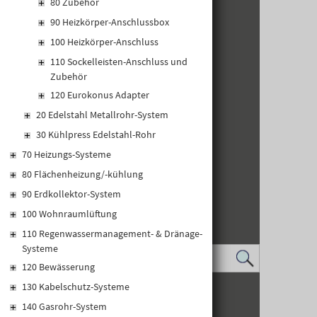
80 Zubehör
90 Heizkörper-Anschlussbox
100 Heizkörper-Anschluss
110 Sockelleisten-Anschluss und
Zubehör
120 Eurokonus Adapter
20 Edelstahl Metallrohr-System
30 Kühlpress Edelstahl-Rohr
70 Heizungs-Systeme
80 Flächenheizung/-kühlung
90 Erdkollektor-System
100 Wohnraumlüftung
110 Regenwassermanagement- & Dränage-
Systeme
120 Bewässerung
130 Kabelschutz-Systeme
IMPRESSUM
DATENSCHUTZ
140 Gasrohr-System