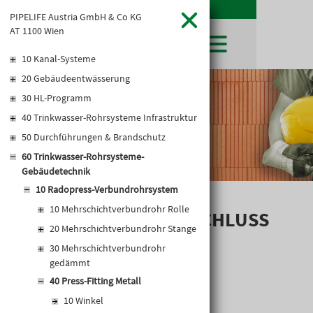
PIPELIFE Austria GmbH & Co KG
AT 1100 Wien
10 Kanal-Systeme
20 Gebäudeentwässerung
SHOP
30 HL-Programm
LEIBWÄCHTER
BAUSTOFFE
Baustoffkataloge
40 Trinkwasser-Rohrsysteme Infrastruktur
MERKLISTE
HOCHBAU
NATURSTEIN
50 Durchführungen & Brandschutz
WARENKORB
TIEFBAU
UNTERNEHMEN
60 Trinkwasser-Rohrsysteme-
TROCKENBAU
Gebäudetechnik
FIRMENGESCHICHTE
KARRIERE
FACHMARKT
10 Radopress-Verbundrohrsystem
STANDORTE
KARRIERE UND WEITERBILDUNG
AKTUELLES
LEISTUNGSERKLÄRUNGEN
10 Mehrschichtverbundrohr Rolle
DOWNLOADS
ARMATURENANSCHLUSS
OFFENE STELLEN
BAUSTOFFKATALOGE
KATALOGE
GEWERBEZONE
20 Mehrschichtverbundrohr Stange
LEITBILD
EINFACH KURZ
PREISANPASSUNGEN
30 Mehrschichtverbundrohr
AGB'S
gedämmt
EUROSYS TROCKENBAUSYSTEM
40 Press-Fitting Metall
10 Winkel