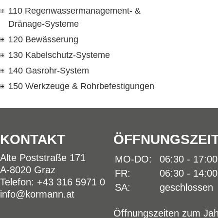
110 Regenwassermanagement- &
Dränage-Systeme
120 Bewässerung
130 Kabelschutz-Systeme
140 Gasrohr-System
150 Werkzeuge & Rohrbefestigungen
KONTAKT
ÖFFNUNGSZEI
Alte Poststraße 171
MO-DO:
06:30 - 17:0
A-8020 Graz
FR:
06:30 - 14:0
Telefon: +43 316 5971 0
SA:
geschlossen
info@kormann.at
Öffnungszeiten zum Jah