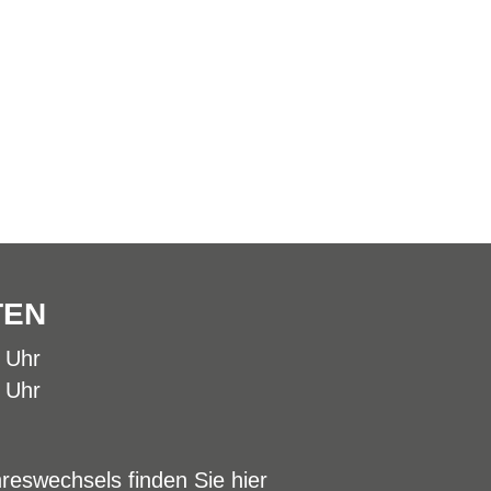
TEN
0 Uhr
0 Uhr
reswechsels finden Sie hier