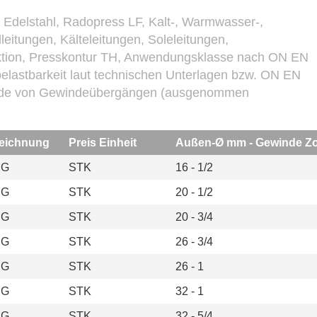
us Edelstahl, Radopress LF, Kalt-, Warmwasser-,
leitungen, Kälteleitungen, Soleleitungen,
unktion, Presskontur TH, Anwendungsklasse nach ON EN
elastbarkeit laut technischen Unterlagen bzw. ON EN
nde von Gewindeübergängen (ausgenommen
 nach DIN EN 10226-1 verbinden (R/Rp)
zeichnung
Preis Einheit
Außen-Ø mm - Gewinde Zo
IG
STK
16 - 1/2
IG
STK
20 - 1/2
IG
STK
20 - 3/4
IG
STK
26 - 3/4
IG
STK
26 - 1
IG
STK
32 - 1
IG
STK
32 - 5/4