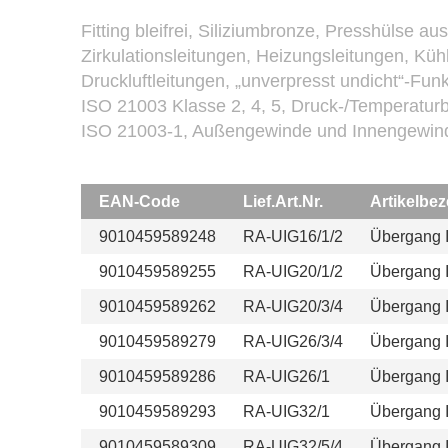
Fitting bleifrei, Siliziumbronze, Presshülse a
Zirkulationsleitungen, Heizungsleitungen, Kühl
Druckluftleitungen, „unverpresst undicht“-F
ISO 21003 Klasse 2, 4, 5, Druck-/Temperaturb
ISO 21003-1, Außengewinde und Innengewi
flachdichtende Übergänge) nur mit Gewinden
EAN-Code
Lief.Art.Nr.
Artikelbe
9010459589248
RA-UIG16/1/2
Übergang 
9010459589255
RA-UIG20/1/2
Übergang 
9010459589262
RA-UIG20/3/4
Übergang 
9010459589279
RA-UIG26/3/4
Übergang 
9010459589286
RA-UIG26/1
Übergang 
9010459589293
RA-UIG32/1
Übergang 
9010459589309
RA-UIG32/5/4
Übergang 