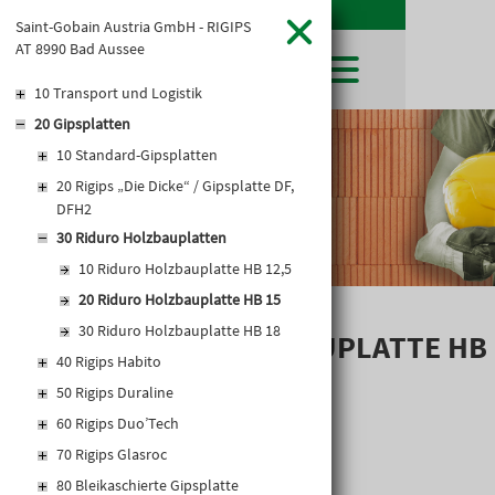
Saint-Gobain Austria GmbH - RIGIPS
AT 8990 Bad Aussee
10 Transport und Logistik
20 Gipsplatten
SHOP
10 Standard-Gipsplatten
LEIBWÄCHTER
BAUSTOFFE
Baustoffkataloge
20 Rigips „Die Dicke“ / Gipsplatte DF,
MERKLISTE
HOCHBAU
NATURSTEIN
DFH2
WARENKORB
TIEFBAU
30 Riduro Holzbauplatten
UNTERNEHMEN
TROCKENBAU
10 Riduro Holzbauplatte HB 12,5
FIRMENGESCHICHTE
KARRIERE
FACHMARKT
20 Riduro Holzbauplatte HB 15
STANDORTE
KARRIERE UND WEITERBILDUNG
AKTUELLES
LEISTUNGSERKLÄRUNGEN
30 Riduro Holzbauplatte HB 18
DOWNLOADS
RIDURO HOLZBAUPLATTE HB
OFFENE STELLEN
BAUSTOFFKATALOGE
KATALOGE
GEWERBEZONE
40 Rigips Habito
LEITBILD
15
PREISANPASSUNGEN
50 Rigips Duraline
AGB'S
60 Rigips Duo’Tech
EUROSYS TROCKENBAUSYSTEM
70 Rigips Glasroc
80 Bleikaschierte Gipsplatte