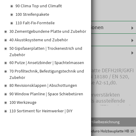
90 Clima Top und Climafit
100 Streifenpakete
110 Falt-Fix-Formteile
Weiterführende Informationen
30 Zementgebundene Platte und Zubehör
Leistungserklärungen
40 Akustiksysteme und Zubehör
50 Gipsfaserplatten | Trockenestrich und
Produktinformationen
Zubehör
60 Putze | Ansetzbinder | Spachtelmassen
Produktbeschreibung: Gipsplatte DEFH2IR/GKFI
70 Profiltechnik, Befestigungstechnik und
nach ÖNORM B 3410 bzw. DIN 18180 / EN 520,
Zubehör
nicht brennbar, Baustoffklasse A2-s1,d0.
80 Revisionsklappen | Abschottungen
Anwendungsbereich: Die faserverstärkten
90 Window Planline | Space Schiebetüren
Gipsplatten für den Einsatz als aussteifende
100 Werkzeuge
Beplankung im Holzrahmenbau (ETA-16/0657)
110 Sortiment für Heimwerker | DIY
Hinweis: Kantenform VK auf Anfrage möglich
EAN-Code
Lief.Art.Nr.
Artikelbezeichnung
5200693675 und 5200693676 = Lagerware
9002869614931
5200693675
Riduro Holzbauplatte HB 15