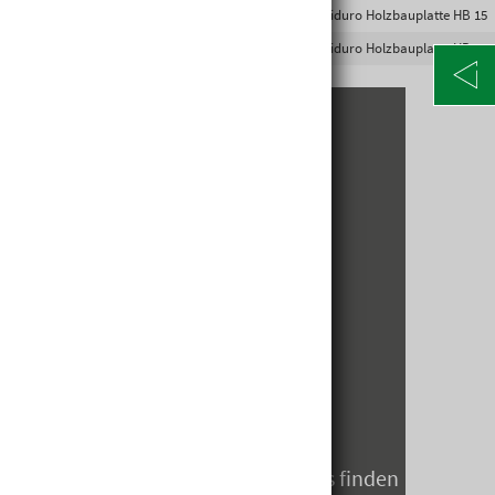
9002869615044
5200693676
Riduro Holzbauplatte HB 15
9002869613446
5200688236
Riduro Holzbauplatte HB 15
KONTAKT
Alte Poststraße 171
A-8020 Graz
Telefon: +43 316 5971 0
info@kormann.at
ÖFFNUNGSZEITEN
MO-DO:
06:30 - 17:00 Uhr
FR:
06:30 - 14:00 Uhr
SA:
geschlossen
Öffnungszeiten zum Jahreswechsels finden