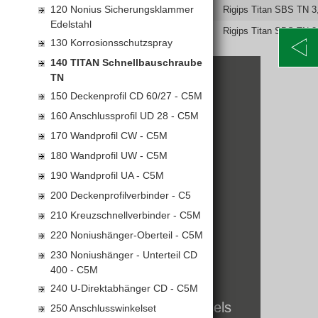
Keine Lagerware, Lieferzeit auf Anfrage.
120 Nonius Sicherungsklammer
4002806927679
5200692933
Rigips Titan SBS TN 
Edelstahl
4002806927686
5200692936
Rigips Titan SBS TN 
130 Korrosionsschutzspray
140 TITAN Schnellbauschraube
TN
KONTAKT
150 Deckenprofil CD 60/27 - C5M
160 Anschlussprofil UD 28 - C5M
Alte Poststraße 171
A-8020 Graz
170 Wandprofil CW - C5M
Telefon: +43 316 5971 0
180 Wandprofil UW - C5M
info@kormann.at
190 Wandprofil UA - C5M
200 Deckenprofilverbinder - C5
ÖFFNUNGSZEITEN
210 Kreuzschnellverbinder - C5M
220 Noniushänger-Oberteil - C5M
MO-DO:
06:30 - 17:00 Uhr
230 Noniushänger - Unterteil CD
FR:
06:30 - 14:00 Uhr
400 - C5M
SA:
geschlossen
240 U-Direktabhänger CD - C5M
Öffnungszeiten zum Jahreswechsels
250 Anschlusswinkelset