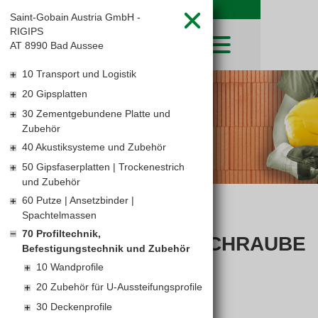
Saint-Gobain Austria GmbH -
RIGIPS
AT 8990 Bad Aussee
10 Transport und Logistik
SHOP
20 Gipsplatten
LEIBWÄCHTER
BAUSTOFFE
30 Zementgebundene Platte und
Baustoffkataloge
MERKLISTE
HOCHBAU
Zubehör
NATURSTEIN
WARENKORB
TIEFBAU
40 Akustiksysteme und Zubehör
UNTERNEHMEN
TROCKENBAU
50 Gipsfaserplatten | Trockenestrich
FIRMENGESCHICHTE
KARRIERE
und Zubehör
FACHMARKT
STANDORTE
KARRIERE UND WEITERBILDUNG
60 Putze | Ansetzbinder |
LEISTUNGSERKLÄRUNGEN
AKTUELLES
DOWNLOADS
Spachtelmassen
TITAN
OFFENE STELLEN
BAUSTOFFKATALOGE
KATALOGE
GEWERBEZONE
LEITBILD
70 Profiltechnik,
SCHNELLBAUSCHRAUBE
PREISANPASSUNGEN
Befestigungstechnik und Zubehör
AGB'S
TN
10 Wandprofile
EUROSYS TROCKENBAUSYSTEM
20 Zubehör für U-Aussteifungsprofile
30 Deckenprofile