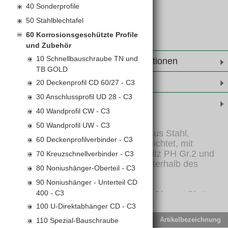
40 Sonderprofile
50 Stahlblechtafel
60 Korrosionsgeschützte Profile
und Zubehör
10 Schnellbauschraube TN und
Weiterführende Informationen
TB GOLD
Leistungserklärungen
20 Deckenprofil CD 60/27 - C3
30 Anschlussprofil UD 28 - C3
Produktinformationen
40 Wandprofil CW - C3
50 Wandprofil UW - C3
Typ TUN nach EN 14566. Aus Stahl,
60 Deckenprofilverbinder - C3
spezialbehandelt, C5 beschichtet, mit
Schneidringkopf, Kreuzschlitz PH Gr.2 und
70 Kreuzschnellverbinder - C3
gegenläufigem Gewinde unterhalb des
80 Noniushänger-Oberteil - C3
Schraubenkopfes.
90 Noniushänger - Unterteil CD
400 - C3
Zur Befestigung von Rigips Glasroc Platten
auf Metallprofilen aus Stahlblech bis 0,7 mm
100 U-Direktabhänger CD - C3
Dicke.
EAN-Code
Lief.Art.Nr.
Artikelbezeichnung
110 Spezial-Bauschraube