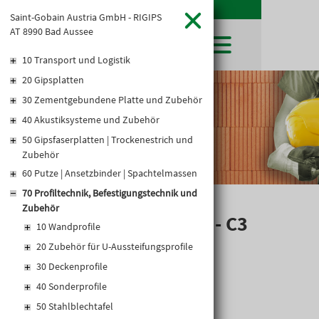
Saint-Gobain Austria GmbH - RIGIPS
AT 8990 Bad Aussee
10 Transport und Logistik
20 Gipsplatten
SHOP
30 Zementgebundene Platte und Zubehör
LEIBWÄCHTER
BAUSTOFFE
Baustoffkataloge
40 Akustiksysteme und Zubehör
MERKLISTE
HOCHBAU
NATURSTEIN
50 Gipsfaserplatten | Trockenestrich und
WARENKORB
TIEFBAU
Zubehör
UNTERNEHMEN
TROCKENBAU
60 Putze | Ansetzbinder | Spachtelmassen
FIRMENGESCHICHTE
KARRIERE
FACHMARKT
70 Profiltechnik, Befestigungstechnik und
STANDORTE
KARRIERE UND WEITERBILDUNG
AKTUELLES
LEISTUNGSERKLÄRUNGEN
Zubehör
DOWNLOADS
WANDPROFIL UW - C3
OFFENE STELLEN
BAUSTOFFKATALOGE
KATALOGE
GEWERBEZONE
10 Wandprofile
LEITBILD
PREISANPASSUNGEN
20 Zubehör für U-Aussteifungsprofile
AGB'S
30 Deckenprofile
EUROSYS TROCKENBAUSYSTEM
40 Sonderprofile
50 Stahlblechtafel