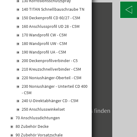
130 Korrosionsschutzspray
140 TITAN Schnellbauschraube TN
KONTAKT
150 Deckenprofil CD 60/27 - C5M
160 Anschlussprofil UD 28 - C5M
Alte Poststraße 171
170 Wandprofil CW - C5M
A-8020 Graz
Telefon: +43 316 5971 0
180 Wandprofil UW - C5M
info@kormann.at
190 Wandprofil UA - C5M
200 Deckenprofilverbinder - C5
ÖFFNUNGSZEITEN
210 Kreuzschnellverbinder - C5M
220 Noniushänger-Oberteil - C5M
MO-DO:
06:30 - 17:00 Uhr
230 Noniushänger - Unterteil CD 400
FR:
06:30 - 14:00 Uhr
- C5M
SA:
geschlossen
240 U-Direktabhänger CD - C5M
250 Anschlusswinkelset
Öffnungszeiten zum Jahreswechsels finden
Sie hier
70 Anschlussdichtungen
80 Zubehör Decke
90 Zubehör Vorsatzschale