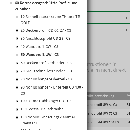
60 Korrosionsgeschützte Profile und
Zubehör
Leistungserklärungen
10 Schnellbauschraube TN und TB
GOLD
Produktinformationen
20 Deckenprofil CD 60/27 - C3
30 Anschlussprofil UD 28 - C3
Profil mit einer Beschichtung
40 Wandprofil CW - C3
Korrosionsschutzklasse C3.
50 Wandprofil UW - C3
60 Deckenprofilverbinder - C3
Zur Erstellung von Unterkonstruktionen in
Feucht- und Nassräumen sowie im nicht direkt
70 Kreuzschnellverbinder - C3
bewitterten Außenbereich.
80 Noniushänger-Oberteil - C3
90 Noniushänger - Unterteil CD 400 -
C3
EAN-Code
Lief.Art.Nr.
Artikelbezeichnung
Pr
100 U-Direktabhänger CD - C3
4002806905967
5200665376
Wandprofil UW 50 C3
S
110 Spezial-Bauschraube
4002806905981
5200665378
Wandprofil UW 75 C3
S
120 Nonius Sicherungsklammer
4002806906001
5200665380
Wandprofil UW 100 C3
S
Edelstahl