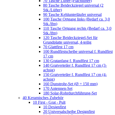
70 Tasche Lüfter (Flachlüfter)
80 Tasche Beideckziegel universal (2
Stk./Lüfter)
90 Tasche Kehlunterläufer universal
100 Tasche Ortgang links (Bedarf ca. 3,0
Stk./lfm)
110 Tasche Ortgang rechts (Bedarf ca. 3,0
Stk./lfm)
120 Tasche Beideckziegel-Set für
Grundplatte universal, 4-teilig
70 Glattfirst 17 cm
100 Rundfirstscheibe universal f. Rundfirst
17 cm
130 Gratanfang f. Rundfirst 17 cm
140 Gratverteiler f. Rundfirst 17 cm (3-
achsig)
150 Gratverteiler f. Rundfirst 17 cm (4-
achsig)
160 Dunstrohr-Set (Ø = 150 mm)
170 Antennen-Set
180 Solar-Rohrdurchführung-Set
40 Keramisches Zubehör
10 First - Grat - Pult
10 Designfirst
20 Universalscheibe Designfirst