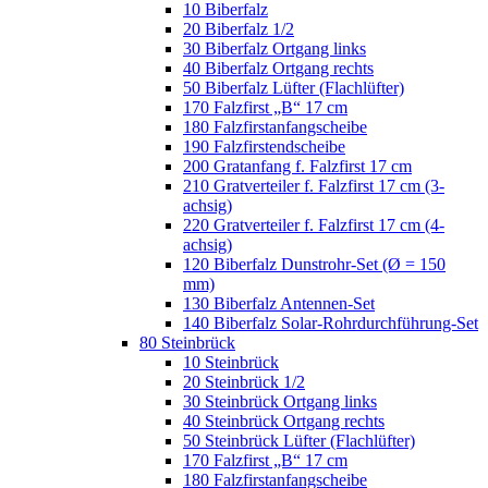
10 Biberfalz
20 Biberfalz 1/2
30 Biberfalz Ortgang links
40 Biberfalz Ortgang rechts
50 Biberfalz Lüfter (Flachlüfter)
170 Falzfirst „B“ 17 cm
180 Falzfirstanfangscheibe
190 Falzfirstendscheibe
200 Gratanfang f. Falzfirst 17 cm
210 Gratverteiler f. Falzfirst 17 cm (3-
achsig)
220 Gratverteiler f. Falzfirst 17 cm (4-
achsig)
120 Biberfalz Dunstrohr-Set (Ø = 150
mm)
130 Biberfalz Antennen-Set
140 Biberfalz Solar-Rohrdurchführung-Set
80 Steinbrück
10 Steinbrück
20 Steinbrück 1/2
30 Steinbrück Ortgang links
40 Steinbrück Ortgang rechts
50 Steinbrück Lüfter (Flachlüfter)
170 Falzfirst „B“ 17 cm
180 Falzfirstanfangscheibe