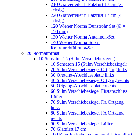
210 Gratverteiler f. Falzfirst 17 cm (3-
achsig)
220 Gratverteiler f. Falzfirst 17 cm (4-
achsig)
120 Wiener Norma Dunstrohr-Set (Ø =
150 mm)
130 Wiener Norma Antennen-Set
140 Wiener Norma Solar-
Rohrdurchführung-Set
20 Normalformat
10 Sensaton 15 (Sulm Verschiebeziegel)
10 Sensaton 15 (Sulm Verschiebeziegel)
20 Sulm Verschiebeziegel Ortgang links
30 Ortgang-Abschlussplatte links
40 Sulm Verschiebeziegel Ortgang rechts
50 Ortgang-Abschlussplatte rechts
60 Sulm Verschiebeziegel Firstanschluss-
Lüfter
70 Sulm Verschiebeziegel FA Ortgang
links
80 Sulm Verschiebeziegel FA Ortgang
rechts
90 Sulm Verschiebeziegel Lüfter
70 Glattfirst 17 cm
100 Rundfirstscheibe universal f. Rundfirst