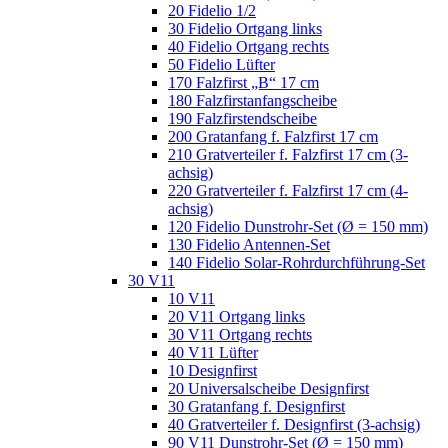
20 Fidelio 1/2
30 Fidelio Ortgang links
40 Fidelio Ortgang rechts
50 Fidelio Lüfter
170 Falzfirst „B“ 17 cm
180 Falzfirstanfangscheibe
190 Falzfirstendscheibe
200 Gratanfang f. Falzfirst 17 cm
210 Gratverteiler f. Falzfirst 17 cm (3-
achsig)
220 Gratverteiler f. Falzfirst 17 cm (4-
achsig)
120 Fidelio Dunstrohr-Set (Ø = 150 mm)
130 Fidelio Antennen-Set
140 Fidelio Solar-Rohrdurchführung-Set
30 V11
10 V11
20 V11 Ortgang links
30 V11 Ortgang rechts
40 V11 Lüfter
10 Designfirst
20 Universalscheibe Designfirst
30 Gratanfang f. Designfirst
40 Gratverteiler f. Designfirst (3-achsig)
90 V11 Dunstrohr-Set (Ø = 150 mm)