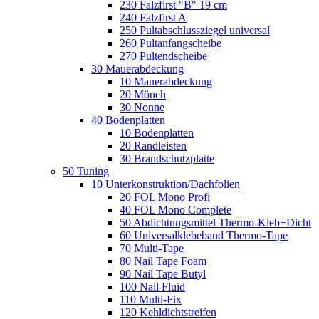
230 Falzfirst "B" 19 cm
240 Falzfirst A
250 Pultabschlussziegel universal
260 Pultanfangscheibe
270 Pultendscheibe
30 Mauerabdeckung
10 Mauerabdeckung
20 Mönch
30 Nonne
40 Bodenplatten
10 Bodenplatten
20 Randleisten
30 Brandschutzplatte
50 Tuning
10 Unterkonstruktion/Dachfolien
20 FOL Mono Profi
40 FOL Mono Complete
50 Abdichtungsmittel Thermo-Kleb+Dicht
60 Universalklebeband Thermo-Tape
70 Multi-Tape
80 Nail Tape Foam
90 Nail Tape Butyl
100 Nail Fluid
110 Multi-Fix
120 Kehldichtstreifen