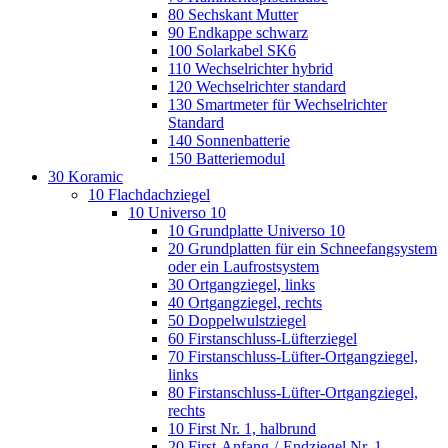
80 Sechskant Mutter
90 Endkappe schwarz
100 Solarkabel SK6
110 Wechselrichter hybrid
120 Wechselrichter standard
130 Smartmeter für Wechselrichter
Standard
140 Sonnenbatterie
150 Batteriemodul
30 Koramic
10 Flachdachziegel
10 Universo 10
10 Grundplatte Universo 10
20 Grundplatten für ein Schneefangsystem
oder ein Laufrostsystem
30 Ortgangziegel, links
40 Ortgangziegel, rechts
50 Doppelwulstziegel
60 Firstanschluss-Lüfterziegel
70 Firstanschluss-Lüfter-Ortgangziegel,
links
80 Firstanschluss-Lüfter-Ortgangziegel,
rechts
10 First Nr. 1, halbrund
20 First-Anfang-/-Endziegel Nr. 1