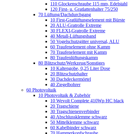
110 Glockenschraube 115 mm, Edelstahl
120 First- u. Gratlattenhalter 75/250
70 Lüftung/Dachdurchgang
10 First-Gratlüftungselement mit Bürste
20 ALU-Gratrolle Extreme
30 FLEXI-Gratrolle Extreme
40 Metall-Lüftungsband
50 Vogelschutzgitter universal, ALU
60 Traufenelement ohne Kamm
70 Traufenelement mit Kamm
80 Traufenlüftungskamm
80 Blitzschutz/Werkzeug/Sonstiges
10 Kaltengobe, 0,25 Liter Dose
20 Blitzschutzhalter
30 Dachdeckermörtel
40 Ziegelbohrer
60 Photovoltaik
10 Photovoltaik & Zubehör
10 Wevolt Complete 410Wp HC black
20 Tragschiene
30 Tragschienenverbinder
40 Abschlussklemme schwarz
50 Mittelklemme schwarz
60 Kabelbinder schwarz
70 Hammerkopfschraube