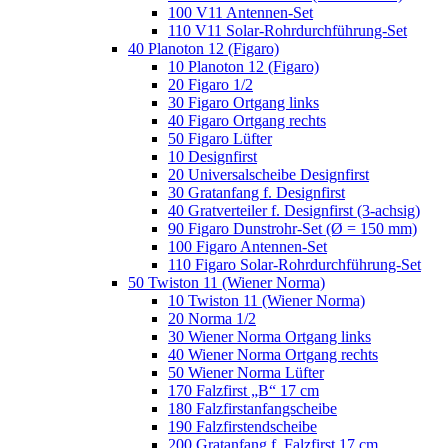
100 V11 Antennen-Set
110 V11 Solar-Rohrdurchführung-Set
40 Planoton 12 (Figaro)
10 Planoton 12 (Figaro)
20 Figaro 1/2
30 Figaro Ortgang links
40 Figaro Ortgang rechts
50 Figaro Lüfter
10 Designfirst
20 Universalscheibe Designfirst
30 Gratanfang f. Designfirst
40 Gratverteiler f. Designfirst (3-achsig)
90 Figaro Dunstrohr-Set (Ø = 150 mm)
100 Figaro Antennen-Set
110 Figaro Solar-Rohrdurchführung-Set
50 Twiston 11 (Wiener Norma)
10 Twiston 11 (Wiener Norma)
20 Norma 1/2
30 Wiener Norma Ortgang links
40 Wiener Norma Ortgang rechts
50 Wiener Norma Lüfter
170 Falzfirst „B“ 17 cm
180 Falzfirstanfangscheibe
190 Falzfirstendscheibe
200 Gratanfang f. Falzfirst 17 cm