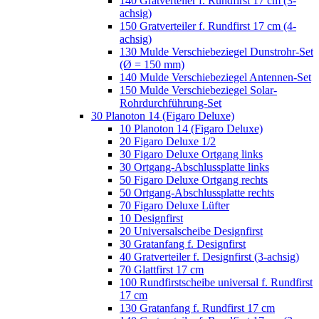
140 Gratverteiler f. Rundfirst 17 cm (3-
achsig)
150 Gratverteiler f. Rundfirst 17 cm (4-
achsig)
130 Mulde Verschiebeziegel Dunstrohr-Set
(Ø = 150 mm)
140 Mulde Verschiebeziegel Antennen-Set
150 Mulde Verschiebeziegel Solar-
Rohrdurchführung-Set
30 Planoton 14 (Figaro Deluxe)
10 Planoton 14 (Figaro Deluxe)
20 Figaro Deluxe 1/2
30 Figaro Deluxe Ortgang links
30 Ortgang-Abschlussplatte links
50 Figaro Deluxe Ortgang rechts
50 Ortgang-Abschlussplatte rechts
70 Figaro Deluxe Lüfter
10 Designfirst
20 Universalscheibe Designfirst
30 Gratanfang f. Designfirst
40 Gratverteiler f. Designfirst (3-achsig)
70 Glattfirst 17 cm
100 Rundfirstscheibe universal f. Rundfirst
17 cm
130 Gratanfang f. Rundfirst 17 cm