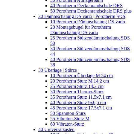
30 Porotherm Auflagerbahn
40 Porotherm Deckenrandschale DRS
50 Porotherm Deckenrandschale DRS plus
20 Dämmschalung DS vario | Porotherm SDS
10 Porotherm Dämmschalung DS vario
20 Montagebügel für Porotherm
Dämmschalung DS vario
25 Porotherm Stützendämmschalung SDS
50
30 Porotherm Stützendämmschalung SDS
44
40 Porotherm Stützendämmschalung SDS
38
30 Überlage | Stürze
10 Porotherm Überlage M 24 cm
20 Porotherm Sturz M 14,2 cm
25 Porotherm Sturz 14,2 cm
30 Porotherm Thermo-Sturz
35 Porotherm Sturz 11,5x7,1 cm
40 Porotherm Sturz 9x6,5 cm
45 Porotherm Sturz 17,5x7,1 cm
50 Spannton-Sturz
55 Vibraton-Sturz M
60 Vibraton-Sturz
40 Universalkasten