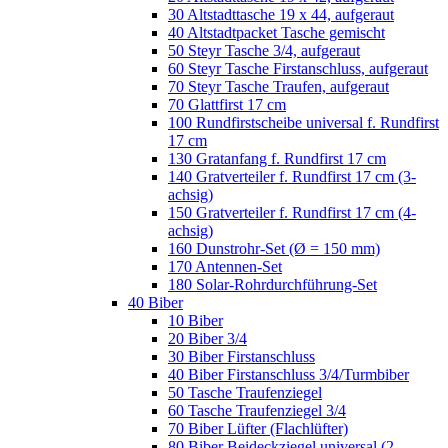
30 Altstadttasche 19 x 44, aufgeraut
40 Altstadtpacket Tasche gemischt
50 Steyr Tasche 3/4, aufgeraut
60 Steyr Tasche Firstanschluss, aufgeraut
70 Steyr Tasche Traufen, aufgeraut
70 Glattfirst 17 cm
100 Rundfirstscheibe universal f. Rundfirst
17 cm
130 Gratanfang f. Rundfirst 17 cm
140 Gratverteiler f. Rundfirst 17 cm (3-
achsig)
150 Gratverteiler f. Rundfirst 17 cm (4-
achsig)
160 Dunstrohr-Set (Ø = 150 mm)
170 Antennen-Set
180 Solar-Rohrdurchführung-Set
40 Biber
10 Biber
20 Biber 3/4
30 Biber Firstanschluss
40 Biber Firstanschluss 3/4/Turmbiber
50 Tasche Traufenziegel
60 Tasche Traufenziegel 3/4
70 Biber Lüfter (Flachlüfter)
80 Biber Beideckziegel universal (2