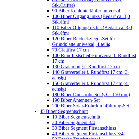
Stk./Lüfter)
90 Biber Kehlunterläufer universal
100 Biber Ortgang links (Bedarf ca. 3,0
Stk./lfm)
110 Biber Ortgang rechts (Bedarf ca. 3,0
Stk./lfm)
120 Biber Beideckziegel-Set für
Grundplatte universal, 4-teilig
70 Glattfirst 17 cm
100 Rundfirstscheibe universal f. Rundfirst
17 cm
130 Gratanfang f. Rundfirst 17 cm
140 Gratverteiler f. Rundfirst 17 cm (3-
achsig)
150 Gratverteiler f. Rundfirst 17 cm (4-
achsig)
180 Biber Dunstrohr-Set (Ø = 150 mm)
190 Biber Antennen-Set
200 Biber Solar-Rohrdurchführung-Set
45 Biber Segmentschnitt
10 Biber Segmentschnitt
20 Biber Segment 3/4
30 Biber Segment Firstanschluss
40 Biber Segment Firstanschluss 3/4