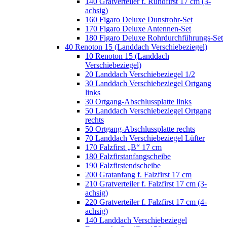
140 Gratverteiler f. Rundfirst 17 cm (3-
achsig)
160 Figaro Deluxe Dunstrohr-Set
170 Figaro Deluxe Antennen-Set
180 Figaro Deluxe Rohrdurchführungs-Set
40 Renoton 15 (Landdach Verschiebeziegel)
10 Renoton 15 (Landdach
Verschiebeziegel)
20 Landdach Verschiebeziegel 1/2
30 Landdach Verschiebeziegel Ortgang
links
30 Ortgang-Abschlussplatte links
50 Landdach Verschiebeziegel Ortgang
rechts
50 Ortgang-Abschlussplatte rechts
70 Landdach Verschiebeziegel Lüfter
170 Falzfirst „B“ 17 cm
180 Falzfirstanfangscheibe
190 Falzfirstendscheibe
200 Gratanfang f. Falzfirst 17 cm
210 Gratverteiler f. Falzfirst 17 cm (3-
achsig)
220 Gratverteiler f. Falzfirst 17 cm (4-
achsig)
140 Landdach Verschiebeziegel