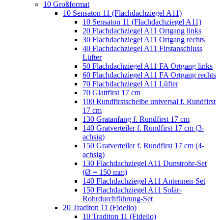
10 Großformat
10 Sensaton 11 (Flachdachziegel A11)
10 Sensaton 11 (Flachdachziegel A11)
20 Flachdachziegel A11 Ortgang links
30 Flachdachziegel A11 Ortgang rechts
40 Flachdachziegel A11 Firstanschluss
Lüfter
50 Flachdachziegel A11 FA Ortgang links
60 Flachdachziegel A11 FA Ortgang rechts
70 Flachdachziegel A11 Lüfter
70 Glattfirst 17 cm
100 Rundfirstscheibe universal f. Rundfirst
17 cm
130 Gratanfang f. Rundfirst 17 cm
140 Gratverteiler f. Rundfirst 17 cm (3-
achsig)
150 Gratverteiler f. Rundfirst 17 cm (4-
achsig)
130 Flachdachziegel A11 Dunstrohr-Set
(Ø = 150 mm)
140 Flachdachziegel A11 Antennen-Set
150 Flachdachziegel A11 Solar-
Rohrdurchführung-Set
20 Traditon 11 (Fidelio)
10 Traditon 11 (Fidelio)