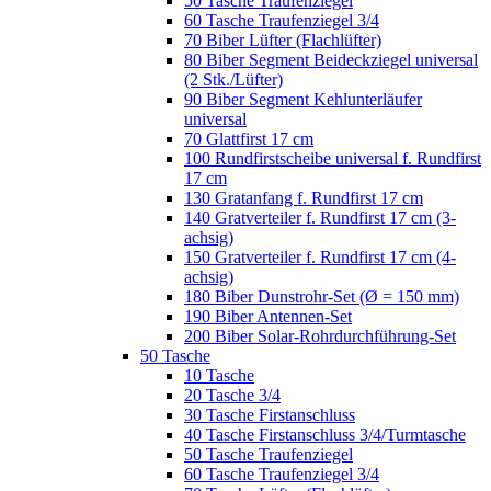
50 Tasche Traufenziegel
60 Tasche Traufenziegel 3/4
70 Biber Lüfter (Flachlüfter)
80 Biber Segment Beideckziegel universal
(2 Stk./Lüfter)
90 Biber Segment Kehlunterläufer
universal
70 Glattfirst 17 cm
100 Rundfirstscheibe universal f. Rundfirst
17 cm
130 Gratanfang f. Rundfirst 17 cm
140 Gratverteiler f. Rundfirst 17 cm (3-
achsig)
150 Gratverteiler f. Rundfirst 17 cm (4-
achsig)
180 Biber Dunstrohr-Set (Ø = 150 mm)
190 Biber Antennen-Set
200 Biber Solar-Rohrdurchführung-Set
50 Tasche
10 Tasche
20 Tasche 3/4
30 Tasche Firstanschluss
40 Tasche Firstanschluss 3/4/Turmtasche
50 Tasche Traufenziegel
60 Tasche Traufenziegel 3/4