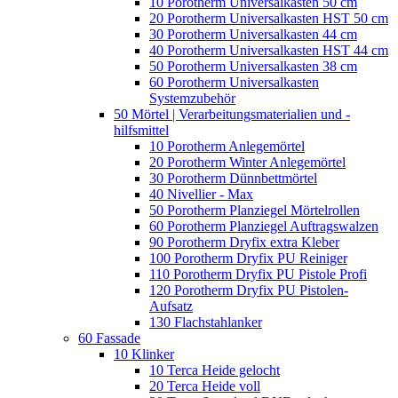
10 Porotherm Universalkasten 50 cm
20 Porotherm Universalkasten HST 50 cm
30 Porotherm Universalkasten 44 cm
40 Porotherm Universalkasten HST 44 cm
50 Porotherm Universalkasten 38 cm
60 Porotherm Universalkasten
Systemzubehör
50 Mörtel | Verarbeitungsmaterialien und -
hilfsmittel
10 Porotherm Anlegemörtel
20 Porotherm Winter Anlegemörtel
30 Porotherm Dünnbettmörtel
40 Nivellier - Max
50 Porotherm Planziegel Mörtelrollen
60 Porotherm Planziegel Auftragswalzen
90 Porotherm Dryfix extra Kleber
100 Porotherm Dryfix PU Reiniger
110 Porotherm Dryfix PU Pistole Profi
120 Porotherm Dryfix PU Pistolen-
Aufsatz
130 Flachstahlanker
60 Fassade
10 Klinker
10 Terca Heide gelocht
20 Terca Heide voll