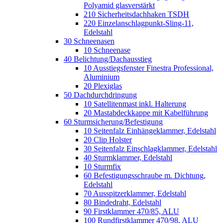
Polyamid glasverstärkt
210 Sicherheitsdachhaken TSDH
220 Einzelanschlagpunkt-Sling-11,
Edelstahl
30 Schneenasen
10 Schneenase
40 Belichtung/Dachausstieg
10 Ausstiegsfenster Finestra Professional,
Aluminium
20 Plexiglas
50 Dachdurchdringung
10 Satellitenmast inkl. Halterung
20 Mastabdeckkappe mit Kabelführung
60 Sturmsicherung/Befestigung
10 Seitenfalz Einhängeklammer, Edelstahl
20 Clip Holster
30 Seitenfalz Einschlagklammer, Edelstahl
40 Sturmklammer, Edelstahl
10 Sturmfix
60 Befestigungsschraube m. Dichtung,
Edelstahl
70 Ausspitzerklammer, Edelstahl
80 Bindedraht, Edelstahl
90 Firstklammer 470/85, ALU
100 Rundfirstklammer 470/98, ALU