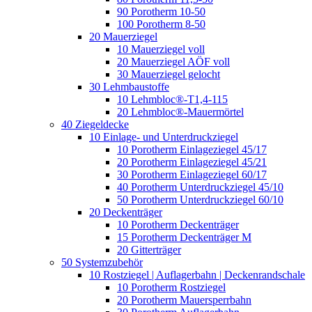
90 Porotherm 10-50
100 Porotherm 8-50
20 Mauerziegel
10 Mauerziegel voll
20 Mauerziegel AÖF voll
30 Mauerziegel gelocht
30 Lehmbaustoffe
10 Lehmbloc®-T1,4-115
20 Lehmbloc®-Mauermörtel
40 Ziegeldecke
10 Einlage- und Unterdruckziegel
10 Porotherm Einlageziegel 45/17
20 Porotherm Einlageziegel 45/21
30 Porotherm Einlageziegel 60/17
40 Porotherm Unterdruckziegel 45/10
50 Porotherm Unterdruckziegel 60/10
20 Deckenträger
10 Porotherm Deckenträger
15 Porotherm Deckenträger M
20 Gitterträger
50 Systemzubehör
10 Rostziegel | Auflagerbahn | Deckenrandschale
10 Porotherm Rostziegel
20 Porotherm Mauersperrbahn