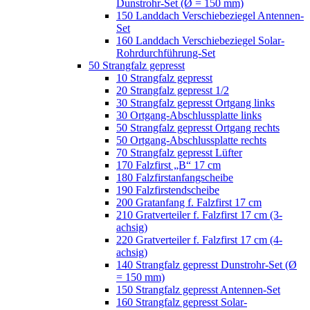
Dunstrohr-Set (Ø = 150 mm)
150 Landdach Verschiebeziegel Antennen-
Set
160 Landdach Verschiebeziegel Solar-
Rohrdurchführung-Set
50 Strangfalz gepresst
10 Strangfalz gepresst
20 Strangfalz gepresst 1/2
30 Strangfalz gepresst Ortgang links
30 Ortgang-Abschlussplatte links
50 Strangfalz gepresst Ortgang rechts
50 Ortgang-Abschlussplatte rechts
70 Strangfalz gepresst Lüfter
170 Falzfirst „B“ 17 cm
180 Falzfirstanfangscheibe
190 Falzfirstendscheibe
200 Gratanfang f. Falzfirst 17 cm
210 Gratverteiler f. Falzfirst 17 cm (3-
achsig)
220 Gratverteiler f. Falzfirst 17 cm (4-
achsig)
140 Strangfalz gepresst Dunstrohr-Set (Ø
= 150 mm)
150 Strangfalz gepresst Antennen-Set
160 Strangfalz gepresst Solar-