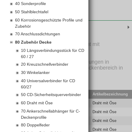
40 Sonderprofile
50 Stahlblechtafel
60 Korrosionsgeschützte Profile und
Produktinformationen
Zubehör
70 Anschlussdichtungen
80 Zubehör Decke
Aus verzinktem Spezialdraht mit
Schallentkoppelung.
10 Längsverbindungsstück für CD
60 / 27
Zur Ausbildung von Abhängungen in
20 Kreuzschnellverbinder
Gipsplattensystemen im Deckenbereich in
30 Winkelanker
Kombination mit Rigips
Schnellspannabhängern.
40 Universalverbinder für CD
60/27
Keine Lagerware, Lieferzeit auf Anfrage.
EAN-Code
Lief.Art.Nr.
Artikelbezeichnung
50 CD-Sicherheitsquerverbinder
60 Draht mit Öse
9002869608053
5200673093
Draht mit Öse
70 Ankerschnellabhänger für C-
9002869608077
5200673095
Draht mit Öse
Deckenprofile
9002869608084
5200673096
Draht mit Öse
80 Doppelfeder
9002869608091
5200673097
Draht mit Öse