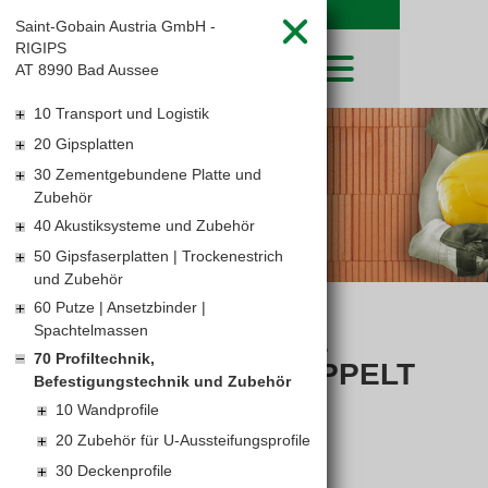
Saint-Gobain Austria GmbH -
RIGIPS
AT 8990 Bad Aussee
10 Transport und Logistik
SHOP
20 Gipsplatten
LEIBWÄCHTER
BAUSTOFFE
30 Zementgebundene Platte und
Baustoffkataloge
MERKLISTE
HOCHBAU
Zubehör
NATURSTEIN
WARENKORB
TIEFBAU
40 Akustiksysteme und Zubehör
UNTERNEHMEN
TROCKENBAU
50 Gipsfaserplatten | Trockenestrich
FIRMENGESCHICHTE
KARRIERE
und Zubehör
FACHMARKT
STANDORTE
KARRIERE UND WEITERBILDUNG
60 Putze | Ansetzbinder |
LEISTUNGSERKLÄRUNGEN
AKTUELLES
DOWNLOADS
Spachtelmassen
DRAHT MIT ÖSE
OFFENE STELLEN
BAUSTOFFKATALOGE
KATALOGE
GEWERBEZONE
LEITBILD
70 Profiltechnik,
SCHALLENTKOPPELT
PREISANPASSUNGEN
Befestigungstechnik und Zubehör
AGB'S
10 Wandprofile
EUROSYS TROCKENBAUSYSTEM
20 Zubehör für U-Aussteifungsprofile
30 Deckenprofile