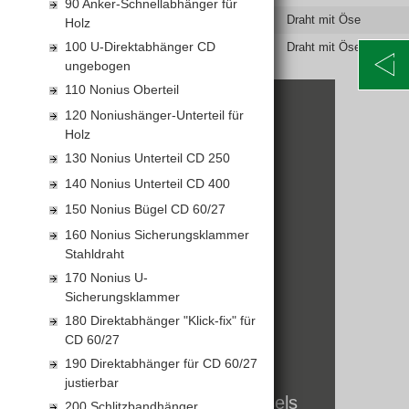
90 Anker-Schnellabhänger für
9002869608107
5200673098
Draht mit Öse
Holz
100 U-Direktabhänger CD
9002869608114
5200673099
Draht mit Öse
ungebogen
110 Nonius Oberteil
120 Noniushänger-Unterteil für
KONTAKT
Holz
130 Nonius Unterteil CD 250
Alte Poststraße 171
A-8020 Graz
140 Nonius Unterteil CD 400
Telefon: +43 316 5971 0
150 Nonius Bügel CD 60/27
info@kormann.at
160 Nonius Sicherungsklammer
Stahldraht
170 Nonius U-
ÖFFNUNGSZEITEN
Sicherungsklammer
MO-DO:
06:30 - 17:00 Uhr
180 Direktabhänger "Klick-fix" für
FR:
06:30 - 14:00 Uhr
CD 60/27
SA:
geschlossen
190 Direktabhänger für CD 60/27
justierbar
Öffnungszeiten zum Jahreswechsels
200 Schlitzbandhänger