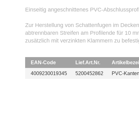
Einseitig angeschnittenes PVC-Abschlussprofi
Zur Herstellung von Schattenfugen im Decke
abtrennbaren Streifen am Profilende für 10 mm
zusätzlich mit verzinkten Klammern zu befest
EAN-Code
Lief.Art.Nr.
Artikelbez
4009230019345
5200452862
PVC-Kantenp