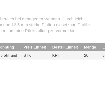
l.
nbereich bei gebogenen Wänden. Durch leicht
 und 12,5 mm starke Platten einsetzbar. Profil ist
igen, um eine Rückstellung zu vermeiden.
eichnung
Preis Einheit
Bestell Einheit
Menge
L
rofil rund
STK
KRT
20
3