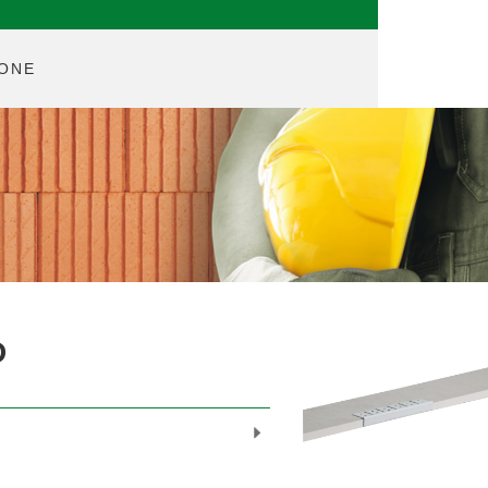
ONE
D