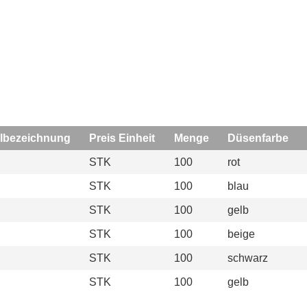
elbezeichnung
Preis Einheit
Menge
Düsenfarbe
STK
100
rot
STK
100
blau
STK
100
gelb
STK
100
beige
STK
100
schwarz
STK
100
gelb