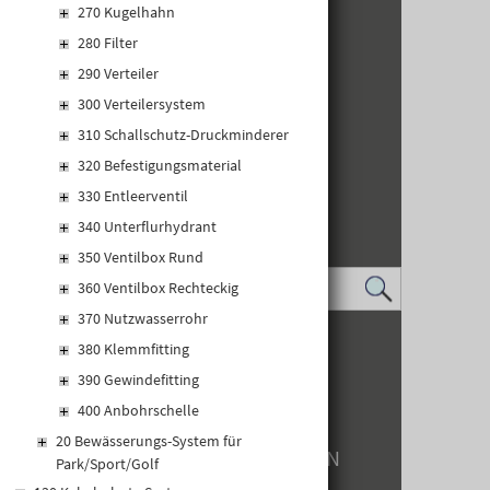
270 Kugelhahn
280 Filter
290 Verteiler
300 Verteilersystem
310 Schallschutz-Druckminderer
320 Befestigungsmaterial
330 Entleerventil
340 Unterflurhydrant
350 Ventilbox Rund
360 Ventilbox Rechteckig
370 Nutzwasserrohr
IMPRESSUM
380 Klemmfitting
DATENSCHUTZ
390 Gewindefitting
LOGIN
KONTAKT
400 Anbohrschelle
WHISTLEBLOWER
20 Bewässerungs-System für
BARRIEREFREIHEIT EINSTELLUNGEN
Park/Sport/Golf