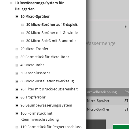
10 Bewässerungs-System für
Hausgarten
10 Micro-Sprüher
10 Micro-Sprüher auf Erdspieß
Produktinformationen
20 Micro-Sprüher mit Gewinde
30 Micro-Spieß mit Standrohr
Kunststoff, mit einstellbarer Wassermenge
20 Micro-Tropfer
30 Formstück für Micro-Rohr
40 Micro-Rohr
50 Anschlussrohr
60 Micro-Installationswerkzeug
70 Filter mit Druckreduziereinheit
EAN-Code
Lief.Art.Nr.
Artikelbezeichnung
Pre
80 Tropferrohr
9005555997233
BW-MB360SP
Micro-Sprüher
ST
90 Baumbewässerungssystem
9005555996021
BW-MS360SP
Micro-Sprüher
ST
100 Formstück mit
Klemmverschraubung
110 Formstück für Regneranschluss