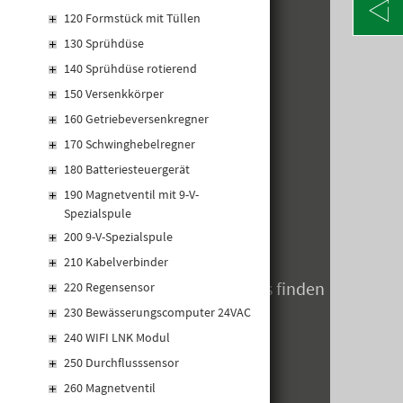
KONTAKT
120 Formstück mit Tüllen
130 Sprühdüse
Alte Poststraße 171
A-8020 Graz
140 Sprühdüse rotierend
Telefon: +43 316 5971 0
150 Versenkkörper
info@kormann.at
160 Getriebeversenkregner
170 Schwinghebelregner
ÖFFNUNGSZEITEN
180 Batteriesteuergerät
190 Magnetventil mit 9-V-
MO-DO:
06:30 - 17:00 Uhr
Spezialspule
FR:
06:30 - 14:00 Uhr
200 9-V-Spezialspule
SA:
geschlossen
210 Kabelverbinder
Öffnungszeiten zum Jahreswechsels finden
220 Regensensor
Sie hier
230 Bewässerungscomputer 24VAC
240 WIFI LNK Modul
250 Durchflusssensor
260 Magnetventil