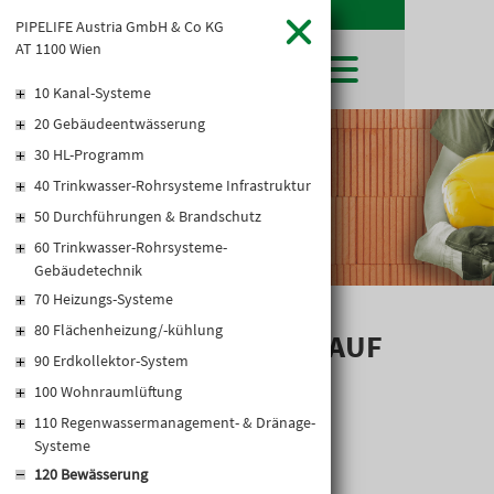
PIPELIFE Austria GmbH & Co KG
AT 1100 Wien
10 Kanal-Systeme
20 Gebäudeentwässerung
SHOP
30 HL-Programm
LEIBWÄCHTER
BAUSTOFFE
Baustoffkataloge
40 Trinkwasser-Rohrsysteme Infrastruktur
MERKLISTE
HOCHBAU
NATURSTEIN
50 Durchführungen & Brandschutz
WARENKORB
TIEFBAU
UNTERNEHMEN
60 Trinkwasser-Rohrsysteme-
TROCKENBAU
Gebäudetechnik
FIRMENGESCHICHTE
KARRIERE
FACHMARKT
70 Heizungs-Systeme
STANDORTE
KARRIERE UND WEITERBILDUNG
AKTUELLES
LEISTUNGSERKLÄRUNGEN
80 Flächenheizung/-kühlung
DOWNLOADS
MICRO-SPRÜHER AUF
OFFENE STELLEN
BAUSTOFFKATALOGE
KATALOGE
GEWERBEZONE
90 Erdkollektor-System
LEITBILD
ERDSPIESS
PREISANPASSUNGEN
100 Wohnraumlüftung
AGB'S
110 Regenwassermanagement- & Dränage-
EUROSYS TROCKENBAUSYSTEM
Systeme
120 Bewässerung