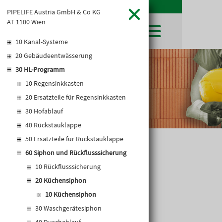
PIPELIFE Austria GmbH & Co KG
AT 1100 Wien
10 Kanal-Systeme
20 Gebäudeentwässerung
SHOP
30 HL-Programm
LEIBWÄCHTER
BAUSTOFFE
Baustoffkataloge
10 Regensinkkasten
MERKLISTE
HOCHBAU
NATURSTEIN
20 Ersatzteile für Regensinkkasten
WARENKORB
TIEFBAU
UNTERNEHMEN
30 Hofablauf
TROCKENBAU
FIRMENGESCHICHTE
KARRIERE
40 Rückstauklappe
FACHMARKT
STANDORTE
50 Ersatzteile für Rückstauklappe
KARRIERE UND WEITERBILDUNG
AKTUELLES
LEISTUNGSERKLÄRUNGEN
DOWNLOADS
KÜCHENSIPHON
OFFENE STELLEN
60 Siphon und Rückflusssicherung
BAUSTOFFKATALOGE
KATALOGE
GEWERBEZONE
LEITBILD
10 Rückflusssicherung
PREISANPASSUNGEN
20 Küchensiphon
AGB'S
10 Küchensiphon
EUROSYS TROCKENBAUSYSTEM
30 Waschgerätesiphon