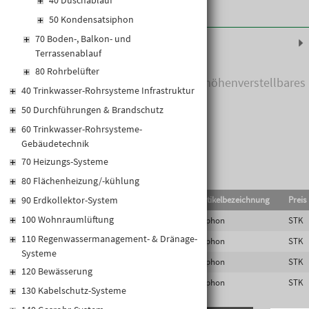
40 Duschablauf
50 Kondensatsiphon
70 Boden-, Balkon- und
Produktinformationen
Terrassenablauf
80 Rohrbelüfter
Siphon mit Kugelgelenk, PP, höhenverstellbares
40 Trinkwasser-Rohrsysteme Infrastruktur
Tauchrohr
50 Durchführungen & Brandschutz
60 Trinkwasser-Rohrsysteme-
Gebäudetechnik
70 Heizungs-Systeme
80 Flächenheizung/-kühlung
90 Erdkollektor-System
EAN-Code
Lief.Art.Nr.
Artikelbezeichnung
Preis
100 Wohnraumlüftung
9003076110049
HL100/40
Siphon
STK
110 Regenwassermanagement- & Dränage-
9003076110056
HL100/50
Siphon
STK
Systeme
9003076110841
HL100G/40
Siphon
STK
120 Bewässerung
9003076110858
HL100G/50
Siphon
STK
130 Kabelschutz-Systeme