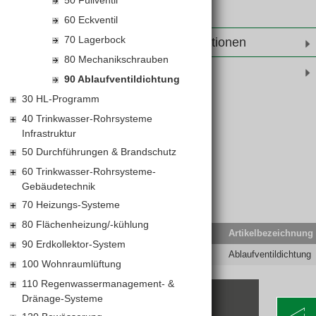
50 Füllventil
60 Eckventil
70 Lagerbock
Weiterführende Informationen
80 Mechanikschrauben
Produktinformationen
90 Ablaufventildichtung
30 HL-Programm
Ablaufventildichtung
40 Trinkwasser-Rohrsysteme
Infrastruktur
50 Durchführungen & Brandschutz
60 Trinkwasser-Rohrsysteme-
Gebäudetechnik
70 Heizungs-Systeme
80 Flächenheizung/-kühlung
EAN-Code
Lief.Art.Nr.
Artikelbezeichnung
90 Erdkollektor-System
8595580536985
AP-AVD15ND
Ablaufventildichtung
100 Wohnraumlüftung
110 Regenwassermanagement- &
Dränage-Systeme