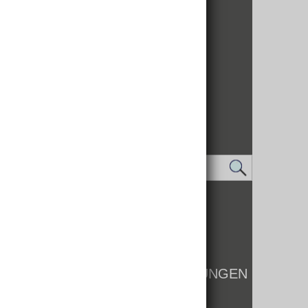
IMPRESSUM
DATENSCHUTZ
LOGIN
KONTAKT
WHISTLEBLOWER
BARRIEREFREIHEIT EINSTELLUNGEN