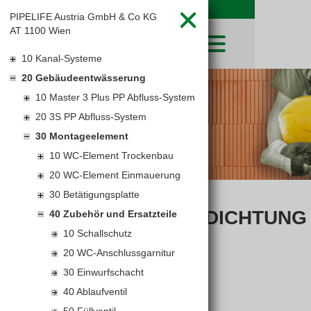
PIPELIFE Austria GmbH & Co KG
AT 1100 Wien
10 Kanal-Systeme
20 Gebäudeentwässerung
SHOP
10 Master 3 Plus PP Abfluss-System
LEIBWÄCHTER
BAUSTOFFE
Baustoffkataloge
20 3S PP Abfluss-System
MERKLISTE
HOCHBAU
NATURSTEIN
30 Montageelement
WARENKORB
TIEFBAU
UNTERNEHMEN
10 WC-Element Trockenbau
TROCKENBAU
FIRMENGESCHICHTE
KARRIERE
20 WC-Element Einmauerung
FACHMARKT
STANDORTE
30 Betätigungsplatte
KARRIERE UND WEITERBILDUNG
LEISTUNGSERKLÄRUNGEN
AKTUELLES
DOWNLOADS
ABLAUFVENTILDICHTUNG
OFFENE STELLEN
40 Zubehör und Ersatzteile
BAUSTOFFKATALOGE
KATALOGE
GEWERBEZONE
LEITBILD
10 Schallschutz
PREISANPASSUNGEN
20 WC-Anschlussgarnitur
AGB'S
30 Einwurfschacht
EUROSYS TROCKENBAUSYSTEM
40 Ablaufventil