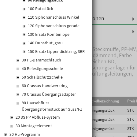
90 Reinigungsstück
100 Putzstück
110 Siphonanschluss Winkel
Weiterführende Informationen
120 Siphonanschluss gerade
Produktinformationen
130 Ersatz Kombinippel
140 Dunsthut, grau
Master 3 Plus-Formstück mit Steckmuffe, PP-MV,
150 Ersatz Lippendichtring, SBR
EPDM Dichtringsystem, schalldämmend, Farbe
30 PE-Dämmschlauch
Schwarz, Anwendungskennzeichen BD,
Anwendungsbereich: Entwässerungsanlagen für
40 Befestigungsschelle
Gebäude und Grundstücke, Lüftungsleitungen,
50 Schallschutzschelle
zentrale Staubsauganlagen
60 Crassus Handwerkring
70 Crassus Übergangsadapter
EAN-Code
Lief.Art.Nr.
Artikelbezeichnung
Preis 
80 Hausabfluss
Übergangsformstück auf Guss/FZ
5905485460712
M3-RE50
Reinigungsstück
STK
20 3S PP Abfluss-System
5905485459303
M3-RE70
Reinigungsstück
STK
30 Montageelement
5905485467964
M3-RE90
Reinigungsstück
STK
30 HL-Programm