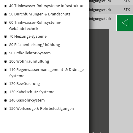
5905485467551
M3-RE100
Reinigungsstück
STK
40 Trinkwasser-Rohrsysteme Infrastruktur
5905485460729
M3-RE125
Reinigungsstück
STK
50 Durchführungen & Brandschutz
5905485459310
M3-RE150
Reinigungsstück
STK
60 Trinkwasser-Rohrsysteme-
Gebäudetechnik
70 Heizungs-Systeme
KONTAKT
80 Flächenheizung/-kühlung
90 Erdkollektor-System
Alte Poststraße 171
A-8020 Graz
100 Wohnraumlüftung
Telefon: +43 316 5971 0
110 Regenwassermanagement- & Dränage-
info@kormann.at
Systeme
120 Bewässerung
130 Kabelschutz-Systeme
ÖFFNUNGSZEITEN
140 Gasrohr-System
MO-DO:
06:30 - 17:00 Uhr
150 Werkzeuge & Rohrbefestigungen
FR:
06:30 - 14:00 Uhr
SA:
geschlossen