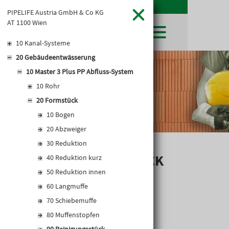
PIPELIFE Austria GmbH & Co KG
AT 1100 Wien
10 Kanal-Systeme
20 Gebäudeentwässerung
SHOP
10 Master 3 Plus PP Abfluss-System
LEIBWÄCHTER
BAUSTOFFE
Baustoffkataloge
10 Rohr
MERKLISTE
HOCHBAU
NATURSTEIN
20 Formstück
WARENKORB
TIEFBAU
UNTERNEHMEN
10 Bogen
TROCKENBAU
FIRMENGESCHICHTE
KARRIERE
20 Abzweiger
FACHMARKT
STANDORTE
30 Reduktion
KARRIERE UND WEITERBILDUNG
AKTUELLES
LEISTUNGSERKLÄRUNGEN
DOWNLOADS
REINIGUNGSSTÜCK
OFFENE STELLEN
40 Reduktion kurz
BAUSTOFFKATALOGE
KATALOGE
GEWERBEZONE
LEITBILD
50 Reduktion innen
PREISANPASSUNGEN
60 Langmuffe
AGB'S
70 Schiebemuffe
EUROSYS TROCKENBAUSYSTEM
80 Muffenstopfen