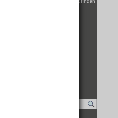
Öffnungszeiten zum Jahreswechsels finden
Sie hier
IMPRESSUM