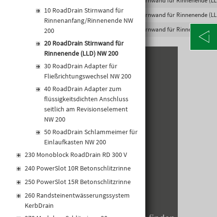
DN/OD 160 für horizontalen, flüssigkeitsdichten
4002626326577
2002643
Stirnwand für Rinnenende (LL
Rohranschluss
10 RoadDrain Stirnwand für
4002626326584
2002644
Stirnwand für Rinnenende (LL
• Baulänge 86 mm
Rinnenanfang/Rinnenende NW
4002626548009
2003264
Stirnwand für Rinnenende (LL
200
20 RoadDrain Stirnwand für
Rinnenende (LLD) NW 200
30 RoadDrain Adapter für
KONTAKT
Fließrichtungswechsel NW 200
Alte Poststraße 171
40 RoadDrain Adapter zum
A-8020 Graz
flüssigkeitsdichten Anschluss
Telefon: +43 316 5971 0
seitlich am Revisionselement
info@kormann.at
NW 200
50 RoadDrain Schlammeimer für
Einlaufkasten NW 200
ÖFFNUNGSZEITEN
230 Monoblock RoadDrain RD 300 V
240 PowerSlot 10R Betonschlitzrinne
MO-DO:
06:30 - 17:00 Uhr
250 PowerSlot 15R Betonschlitzrinne
FR:
06:30 - 14:00 Uhr
260 Randsteinentwässerungssystem
SA:
geschlossen
KerbDrain