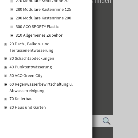
Öffnungszeiten zum Jahreswechsels finden
270 Modulare Schlitzrinne 20
Sie hier
280 Modulare Kastenrinne 125
290 Modulare Kastenrinne 200
300 ACO SPORT® Elastic
310 Allgemeines Zubehör
20 Dach-, Balkon- und
Terrassenentwässerung
30 Schachtabdeckungen
40 Punktentwässerung
50 ACO Green City
60 Regenwasserbewirtschaftung u.
Abwasserreinigung
70 Kellerbau
80 Haus und Garten
IMPRESSUM