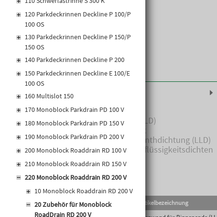
110 Schwerlastrinne S 300 K
120 Parkdeckrinnen Deckline P 100/P
100 OS
130 Parkdeckrinnen Deckline P 150/P
150 OS
140 Parkdeckrinnen Deckline P 200
150 Parkdeckrinnen Deckline E 100/E
100 OS
Produktinformationen
160 Multislot 150
170 Monoblock Parkdrain PD 100 V
Stirnwand für Rinnenende (LLD)
180 Monoblock Parkdrain PD 150 V
• Aus Polymerbeton anthrazit
190 Monoblock Parkdrain PD 200 V
• Mit integrierter Lippenlabyrinthdichtung (LLD)
DN/OD 160 für horizontalen, flüssigkeitsdichten
200 Monoblock Roaddrain RD 100 V
Rohranschluss
210 Monoblock Roaddrain RD 150 V
• Baulänge 86 mm
220 Monoblock Roaddrain RD 200 V
Stirnwand für Rinnenende (LLD)
10 Monoblock Roaddrain RD 200 V
• Aus Polymerbeton
EAN-Code
Lief.Art.Nr.
Artikelbezeichnung
20 Zubehör für Monoblock
• Mit integrierter Lippenlabyrinthdichtung (LLD)
RoadDrain RD 200 V