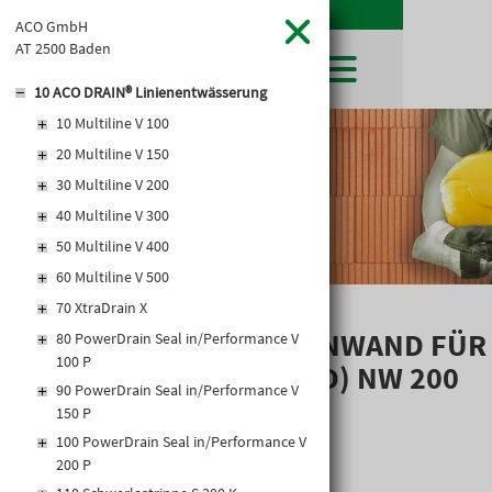
ACO GmbH
AT 2500 Baden
10 ACO DRAIN® Linienentwässerung
10 Multiline V 100
SHOP
20 Multiline V 150
LEIBWÄCHTER
BAUSTOFFE
Baustoffkataloge
30 Multiline V 200
MERKLISTE
HOCHBAU
NATURSTEIN
40 Multiline V 300
WARENKORB
TIEFBAU
UNTERNEHMEN
50 Multiline V 400
TROCKENBAU
FIRMENGESCHICHTE
KARRIERE
60 Multiline V 500
FACHMARKT
STANDORTE
70 XtraDrain X
KARRIERE UND WEITERBILDUNG
AKTUELLES
LEISTUNGSERKLÄRUNGEN
DOWNLOADS
ROADDRAIN STIRNWAND FÜR
OFFENE STELLEN
80 PowerDrain Seal in/Performance V
BAUSTOFFKATALOGE
KATALOGE
GEWERBEZONE
LEITBILD
100 P
RINNENENDE (LLD) NW 200
PREISANPASSUNGEN
90 PowerDrain Seal in/Performance V
AGB'S
150 P
EUROSYS TROCKENBAUSYSTEM
100 PowerDrain Seal in/Performance V
200 P