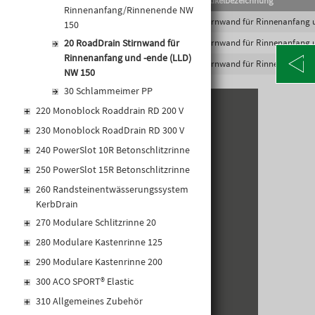
EAN-Code
Lief.Art.Nr.
Artikelbezeichnung
Rinnenanfang/Rinnenende NW
4002626421074
2002688
Stirnwand für Rinnenanfang 
150
20 RoadDrain Stirnwand für
4002626421081
2002689
Stirnwand für Rinnenanfang 
Rinnenanfang und -ende (LLD)
4002626421098
2002690
Stirnwand für Rinnenanfang 
NW 150
30 Schlammeimer PP
220 Monoblock Roaddrain RD 200 V
KONTAKT
230 Monoblock RoadDrain RD 300 V
Alte Poststraße 171
240 PowerSlot 10R Betonschlitzrinne
A-8020 Graz
250 PowerSlot 15R Betonschlitzrinne
Telefon: +43 316 5971 0
260 Randsteinentwässerungssystem
info@kormann.at
KerbDrain
270 Modulare Schlitzrinne 20
ÖFFNUNGSZEITEN
280 Modulare Kastenrinne 125
290 Modulare Kastenrinne 200
MO-DO:
06:30 - 17:00 Uhr
300 ACO SPORT® Elastic
FR:
06:30 - 14:00 Uhr
310 Allgemeines Zubehör
SA:
geschlossen