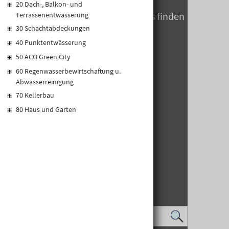
20 Dach-, Balkon- und
Öffnungszeiten zum Jahreswechsels finden
Terrassenentwässerung
Sie hier
30 Schachtabdeckungen
40 Punktentwässerung
50 ACO Green City
60 Regenwasserbewirtschaftung u.
Abwasserreinigung
70 Kellerbau
80 Haus und Garten