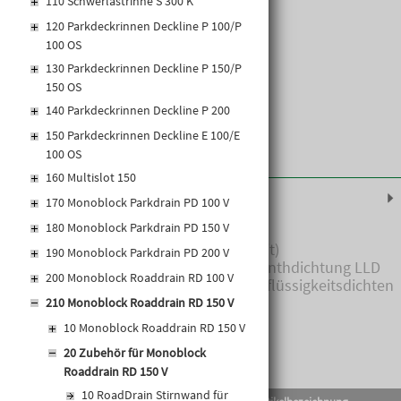
110 Schwerlastrinne S 300 K
120 Parkdeckrinnen Deckline P 100/P
100 OS
130 Parkdeckrinnen Deckline P 150/P
150 OS
140 Parkdeckrinnen Deckline P 200
150 Parkdeckrinnen Deckline E 100/E
100 OS
160 Multislot 150
Produktinformationen
170 Monoblock Parkdrain PD 100 V
180 Monoblock Parkdrain PD 150 V
• Aus Polymerbeton (anthrazit)
190 Monoblock Parkdrain PD 200 V
• Mit integrierter Lippenlabyrinthdichtung LLD
200 Monoblock Roaddrain RD 100 V
DN/OD 160 für horizontalen, flüssigkeitsdichten
Rohranschluss
210 Monoblock Roaddrain RD 150 V
10 Monoblock Roaddrain RD 150 V
20 Zubehör für Monoblock
Roaddrain RD 150 V
10 RoadDrain Stirnwand für