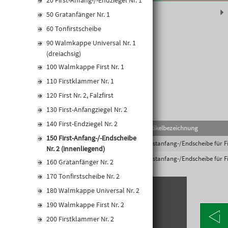
20 First-Anfang-/-Endziegel Nr. 1
Produktinformationen
50 Gratanfänger Nr. 1
60 Tonfirstscheibe
90 Walmkappe Universal Nr. 1
(dreiachsig)
100 Walmkappe First Nr. 1
110 Firstklammer Nr. 1
120 First Nr. 2, Falzfirst
130 First-Anfangziegel Nr. 2
140 First-Endziegel Nr. 2
EAN-Code
Lief.Art.Nr.
Artikelbezeichnung
150 First-Anfang-/-Endscheibe
4042351154700
13557769
Firstanfang-/Endscheibe für Fi
Nr. 2 (innenliegend)
4042351154694
13557770
Firstanfang-/Endscheibe für Fi
160 Gratanfänger Nr. 2
170 Tonfirstscheibe Nr. 2
180 Walmkappe Universal Nr. 2
KONTAKT
190 Walmkappe First Nr. 2
200 Firstklammer Nr. 2
Alte Poststraße 171