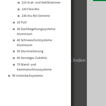
A-8020 Graz
210 Grat- und Kehlklammer
Telefon: +43 316 5971 0
220 Flexi-Rol
info@kormann.at
230 Alu-Rol Extreme
20 Pult
ÖFFNUNGSZEITEN
30 Dachbegehungssysteme
Aluminium
MO-DO:
06:30 - 17:00 Uhr
40 Schneeschutzsysteme
FR:
06:30 - 14:00 Uhr
Aluminium
SA:
geschlossen
50 Sturmsicherung
60 Sonstiges Zubehör
Öffnungszeiten zum Jahreswechsels finden
Sie hier
70 Wand- und
Kaminanschlusssysteme
90 Unterdachsysteme