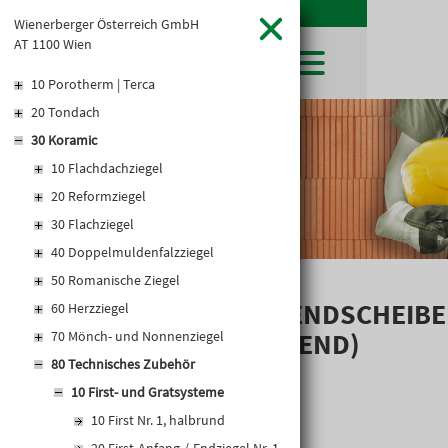
Wienerberger Österreich GmbH
AT 1100 Wien
10 Porotherm | Terca
20 Tondach
SHOP
30 Koramic
LEIBWÄCHTER
BAUSTOFFE
Baustoffkataloge
10 Flachdachziegel
MERKLISTE
HOCHBAU
NATURSTEIN
20 Reformziegel
WARENKORB
TIEFBAU
UNTERNEHMEN
30 Flachziegel
TROCKENBAU
FIRMENGESCHICHTE
KARRIERE
40 Doppelmuldenfalzziegel
FACHMARKT
STANDORTE
50 Romanische Ziegel
KARRIERE UND WEITERBILDUNG
AKTUELLES
LEISTUNGSERKLÄRUNGEN
DOWNLOADS
FIRST-ANFANG-/-ENDSCHEIBE
OFFENE STELLEN
60 Herzziegel
BAUSTOFFKATALOGE
KATALOGE
GEWERBEZONE
LEITBILD
NR. 2 (INNENLIEGEND)
70 Mönch- und Nonnenziegel
PREISANPASSUNGEN
80 Technisches Zubehör
AGB'S
10 First- und Gratsysteme
EUROSYS TROCKENBAUSYSTEM
10 First Nr. 1, halbrund