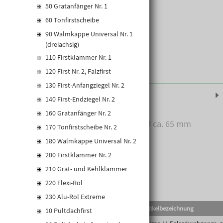
50 Gratanfänger Nr. 1
60 Tonfirstscheibe
90 Walmkappe Universal Nr. 1
(dreiachsig)
110 Firstklammer Nr. 1
120 First Nr. 2, Falzfirst
130 First-Anfangziegel Nr. 2
Produktinformationen
140 First-Endziegel Nr. 2
160 Gratanfänger Nr. 2
inkl. Dichtungsmanschette, Ø ca. 65 mm
170 Tonfirstscheibe Nr. 2
180 Walmkappe Universal Nr. 2
200 Firstklammer Nr. 2
210 Grat- und Kehlklammer
220 Flexi-Rol
230 Alu-Rol Extreme
EAN-Code
Lief.Art.Nr.
Artikelbezeichnung
10 Pultdachfirst