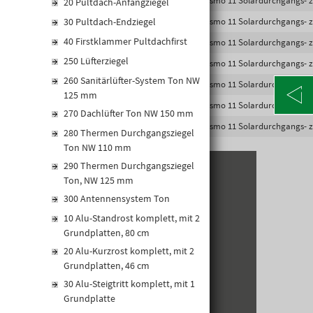
4042351295915
13907450
Cosmo 11 Solardurchgangs- zi
20 Pultdach-Anfangziegel
30 Pultdach-Endziegel
4042351295892
13907452
Cosmo 11 Solardurchgangs- zi
40 Firstklammer Pultdachfirst
4042351295908
13907451
Cosmo 11 Solardurchgangs- z
250 Lüfterziegel
4042351295885
13907453
Cosmo 11 Solardurchgangs- z
260 Sanitärlüfter-System Ton NW
4042351311677
13901439
Cosmo 11 Solardurchgangs- zi
125 mm
4042351311721
13901425
Cosmo 11 Solardurchgangs- zi
270 Dachlüfter Ton NW 150 mm
4042351311714
13901426
Cosmo 11 Solardurchgangs- z
280 Thermen Durchgangsziegel
Ton NW 110 mm
290 Thermen Durchgangsziegel
Ton, NW 125 mm
KONTAKT
300 Antennensystem Ton
Alte Poststraße 171
10 Alu-Standrost komplett, mit 2
A-8020 Graz
Grundplatten, 80 cm
Telefon: +43 316 5971 0
20 Alu-Kurzrost komplett, mit 2
info@kormann.at
Grundplatten, 46 cm
30 Alu-Steigtritt komplett, mit 1
Grundplatte
ÖFFNUNGSZEITEN