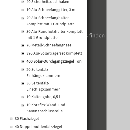
40 Sicherheitsdachhaken
MO-DO:
06:30 - 17:00 Uhr
10 Alu-Schneefanggitter, 3 m
FR:
06:30 - 14:00 Uhr
20 Alu-Schneefanghalter
SA:
geschlossen
komplett mit 1 Grundplatte
30 Alu-Rundholzhalter komplett
Öffnungszeiten zum Jahreswechsels finden
mit 1 Grundplatte
Sie hier
70 Metall-Schneefangnase
390 Alu-Solarträgerset komplett
400 Solar-Durchgangsziegel Ton
20 Seitenfalz-
Einhängeklammern
30 Seitenfalz-
Einschlagklammern
10 Kaltengobe, 0,5 l
10 Koraflex Wand- und
Kaminanschlussrolle
30 Flachziegel
40 Doppelmuldenfalzziegel