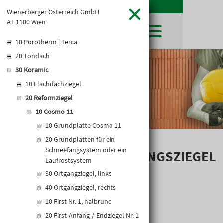
Wienerberger Österreich GmbH
AT 1100 Wien
10 Porotherm | Terca
20 Tondach
SHOP
30 Koramic
LEIBWÄCHTER
BAUSTOFFE
Baustoffkataloge
10 Flachdachziegel
MERKLISTE
HOCHBAU
NATURSTEIN
20 Reformziegel
WARENKORB
TIEFBAU
UNTERNEHMEN
10 Cosmo 11
TROCKENBAU
FIRMENGESCHICHTE
KARRIERE
10 Grundplatte Cosmo 11
FACHMARKT
STANDORTE
20 Grundplatten für ein
KARRIERE UND WEITERBILDUNG
AKTUELLES
LEISTUNGSERKLÄRUNGEN
Schneefangsystem oder ein
DOWNLOADS
SOLAR-DURCHGANGSZIEGEL
OFFENE STELLEN
BAUSTOFFKATALOGE
KATALOGE
GEWERBEZONE
Laufrostsystem
LEITBILD
TON
PREISANPASSUNGEN
30 Ortgangziegel, links
AGB'S
40 Ortgangziegel, rechts
EUROSYS TROCKENBAUSYSTEM
10 First Nr. 1, halbrund
20 First-Anfang-/-Endziegel Nr. 1