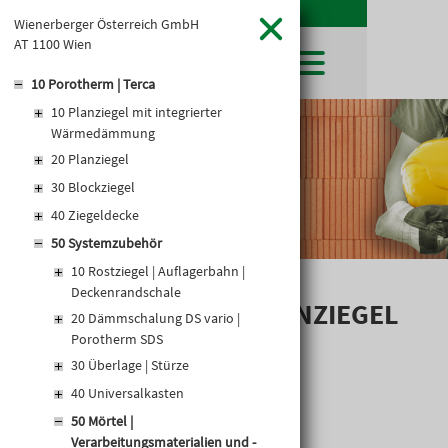
Wienerberger Österreich GmbH
AT 1100 Wien
10 Porotherm | Terca
10 Planziegel mit integrierter
SHOP
Wärmedämmung
LEIBWÄCHTER
BAUSTOFFE
20 Planziegel
Baustoffkataloge
MERKLISTE
HOCHBAU
NATURSTEIN
30 Blockziegel
WARENKORB
TIEFBAU
40 Ziegeldecke
UNTERNEHMEN
TROCKENBAU
50 Systemzubehör
FIRMENGESCHICHTE
KARRIERE
FACHMARKT
10 Rostziegel | Auflagerbahn |
STANDORTE
KARRIERE UND WEITERBILDUNG
AKTUELLES
LEISTUNGSERKLÄRUNGEN
Deckenrandschale
DOWNLOADS
POROTHERM PLANZIEGEL
OFFENE STELLEN
BAUSTOFFKATALOGE
KATALOGE
GEWERBEZONE
20 Dämmschalung DS vario |
LEITBILD
MÖRTELROLLEN
Porotherm SDS
PREISANPASSUNGEN
30 Überlage | Stürze
AGB'S
40 Universalkasten
EUROSYS TROCKENBAUSYSTEM
50 Mörtel |
Verarbeitungsmaterialien und -