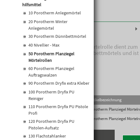
hilfsmittel
10 Porotherm Anlegemörtel
20 Porotherm Winter
Produktinformationen
Anlegemörtel
30 Porotherm Dünnbettmörtel
40 Nivellier - Max
Die Porotherm Planziegel Mörtelrolle dient zum
Auftrag des Porotherm Dünnbettmörtels und ist
50 Porotherm Planziegel
in den Breiten 25 und 18 cm.
Mörtelrollen
60 Porotherm Planziegel
Auftragswalzen
90 Porotherm Dryfix extra Kleber
100 Porotherm Dryfix PU
Reiniger
EAN-Code
Lief.Art.Nr.
Artikelbezeichnung
110 Porotherm Dryfix PU Pistole
9002945045918
501320
Porotherm Planziegel Mörtelr
Profi
9002945045925
501321
Porotherm Planziegel Mörtelr
120 Porotherm Dryfix PU
Pistolen-Aufsatz
130 Flachstahlanker