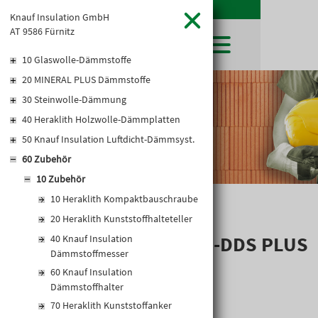
Knauf Insulation GmbH
AT 9586 Fürnitz
10 Glaswolle-Dämmstoffe
20 MINERAL PLUS Dämmstoffe
SHOP
30 Steinwolle-Dämmung
LEIBWÄCHTER
BAUSTOFFE
Baustoffkataloge
40 Heraklith Holzwolle-Dämmplatten
MERKLISTE
HOCHBAU
NATURSTEIN
50 Knauf Insulation Luftdicht-Dämmsyst.
WARENKORB
TIEFBAU
UNTERNEHMEN
60 Zubehör
TROCKENBAU
FIRMENGESCHICHTE
KARRIERE
10 Zubehör
FACHMARKT
STANDORTE
10 Heraklith Kompaktbauschraube
KARRIERE UND WEITERBILDUNG
AKTUELLES
LEISTUNGSERKLÄRUNGEN
DOWNLOADS
HERAKLITH
OFFENE STELLEN
20 Heraklith Kunststoffhalteteller
BAUSTOFFKATALOGE
KATALOGE
GEWERBEZONE
LEITBILD
BETONSCHRAUBE-DDS PLUS
40 Knauf Insulation
PREISANPASSUNGEN
Dämmstoffmesser
AGB'S
60 Knauf Insulation
EUROSYS TROCKENBAUSYSTEM
Dämmstoffhalter
70 Heraklith Kunststoffanker