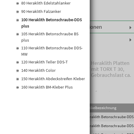
80 Heraklith Edelstahlanker
90 Heraklith Falzanker
100 Heraklith Betonschraube-DDS
Weiterführende Informationen
plus
105 Heraklith Betonschraube BS
Produktinformationen
plus
110 Heraklith Betonschraube DDS-
MW
Anwendungsbereich:
120 Heraklith Teller DDS-T
Zur direkten Befestigung von Heraklith Platten
gegen Beton, Schraubenkopf mit TORX T 30,
140 Heraklith Color
Kopfdurchmesser ca. 25 mm, Gebrauchslast ca.
150 Heraklith Abdeckstreifen Kleber
30 kN/Schraube.
160 Heraklith BM-Kleber Plus
Bedarf: 4 Stk./Platte bei Plattenformat 1000 x
600 mm, 6 Stk./Platte bei Plattenformat: 2000 x
600 mm.
EAN-Code
Lief.Art.Nr.
Artikelbezeichnung
Bohrlochdurchmesser: 6 mm, Setztiefe ca. 25
mm
9002825079972
416798
Heraklith Betonschraube-DDS
9002825079996
416803
Heraklith Betonschraube-DDS
Materialgruppe D0