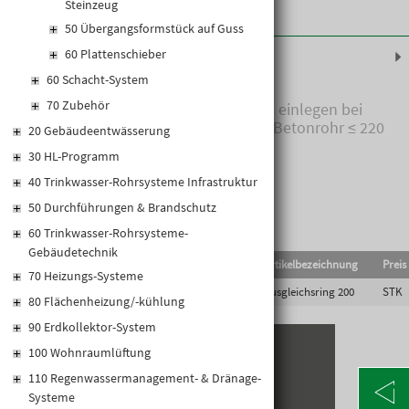
Steinzeug
50 Übergangsformstück auf Guss
Produktinformationen
60 Plattenschieber
60 Schacht-System
70 Zubehör
AUSGLEICHSRING, zusätzlich einlegen bei
KGUNI200, wenn Steinzeug-/Betonrohr ≤ 220
20 Gebäudeentwässerung
mm
30 HL-Programm
40 Trinkwasser-Rohrsysteme Infrastruktur
50 Durchführungen & Brandschutz
60 Trinkwasser-Rohrsysteme-
Gebäudetechnik
EAN-Code
Lief.Art.Nr.
Artikelbezeichnung
Preis
70 Heizungs-Systeme
9005555048751
BCUNI200L
Ausgleichsring 200
STK
80 Flächenheizung/-kühlung
90 Erdkollektor-System
100 Wohnraumlüftung
KONTAKT
110 Regenwassermanagement- & Dränage-
Systeme
Alte Poststraße 171