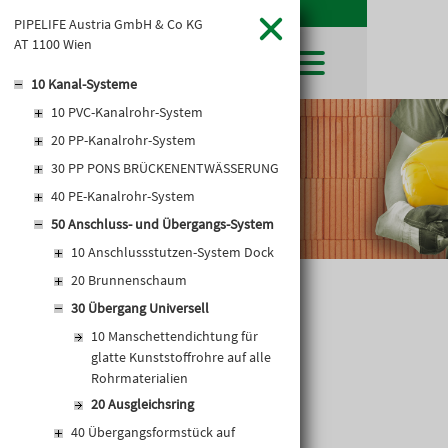
PIPELIFE Austria GmbH & Co KG
AT 1100 Wien
10 Kanal-Systeme
10 PVC-Kanalrohr-System
SHOP
20 PP-Kanalrohr-System
LEIBWÄCHTER
BAUSTOFFE
Baustoffkataloge
30 PP PONS BRÜCKENENTWÄSSERUNG
MERKLISTE
HOCHBAU
NATURSTEIN
40 PE-Kanalrohr-System
WARENKORB
TIEFBAU
UNTERNEHMEN
50 Anschluss- und Übergangs-System
TROCKENBAU
FIRMENGESCHICHTE
KARRIERE
10 Anschlussstutzen-System Dock
FACHMARKT
STANDORTE
20 Brunnenschaum
KARRIERE UND WEITERBILDUNG
AKTUELLES
LEISTUNGSERKLÄRUNGEN
DOWNLOADS
AUSGLEICHSRING
OFFENE STELLEN
30 Übergang Universell
BAUSTOFFKATALOGE
KATALOGE
GEWERBEZONE
LEITBILD
10 Manschettendichtung für
PREISANPASSUNGEN
glatte Kunststoffrohre auf alle
AGB'S
Rohrmaterialien
EUROSYS TROCKENBAUSYSTEM
20 Ausgleichsring
40 Übergangsformstück auf