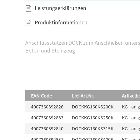
Leistungserklärungen
Produktinformationen
Anschlussstutzen DOCK zum Anschließen untersc
Beton und Steinzeug
EAN-Code
Lief.Art.Nr.
Artikelb
4007360392826
DOCKKG160KS200K
KG - an 
4007360392833
DOCKKG160KS250K
KG - an 
4007360392840
DOCKKG160KS315K
KG - an 
4007360392857
DOCKKG160KS400K
KG - an 