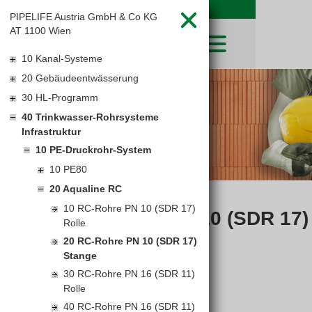
PIPELIFE Austria GmbH & Co KG
AT 1100 Wien
10 Kanal-Systeme
20 Gebäudeentwässerung
SHOP
30 HL-Programm
LEIBWÄCHTER
BAUSTOFFE
Baustoffkataloge
40 Trinkwasser-Rohrsysteme
MERKLISTE
HOCHBAU
NATURSTEIN
Infrastruktur
WARENKORB
TIEFBAU
10 PE-Druckrohr-System
UNTERNEHMEN
TROCKENBAU
10 PE80
FIRMENGESCHICHTE
KARRIERE
FACHMARKT
20 Aqualine RC
STANDORTE
KARRIERE UND WEITERBILDUNG
LEISTUNGSERKLÄRUNGEN
AKTUELLES
10 RC-Rohre PN 10 (SDR 17)
DOWNLOADS
RC-ROHRE PN 10 (SDR 17)
OFFENE STELLEN
BAUSTOFFKATALOGE
KATALOGE
GEWERBEZONE
Rolle
LEITBILD
STANGE
PREISANPASSUNGEN
20 RC-Rohre PN 10 (SDR 17)
AGB'S
Stange
EUROSYS TROCKENBAUSYSTEM
30 RC-Rohre PN 16 (SDR 11)
Rolle
40 RC-Rohre PN 16 (SDR 11)