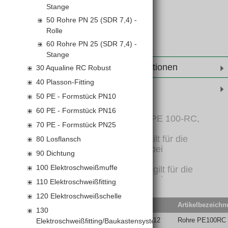
Stange
50 Rohre PN 25 (SDR 7,4) -
Rolle
60 Rohre PN 25 (SDR 7,4) -
Stange
Weiterführende Informationen
30 Aqualine RC Robust
40 Plasson-Fitting
Produktinformationen
50 PE - Formstück PN10
60 PE - Formstück PN16
Druckrohr für Trinkwasser, PE 100-RC,
70 PE - Formstück PN25
Stange, SDR17;
Nenndruck PN 8 (Angabe gilt für die
80 Losflansch
Temperatur von 20° C und bei
90 Dichtung
Sicherheitsfaktor C = 1,6)
100 Elektroschweißmuffe
Nenndruck PN 10 (Angabe gilt für die
Temperatur von 20° C und bei
110 Elektroschweißfitting
Sicherheitsfaktor C=1,25)
120 Elektroschweißschelle
EAN-Code
Lief.Art.Nr.
Artikelbezeich
Sonderlängen auf Anfrage
130
Elektroschweißfitting/Baukastensystem
RC100A50-10/12
Rohre PE100RC 