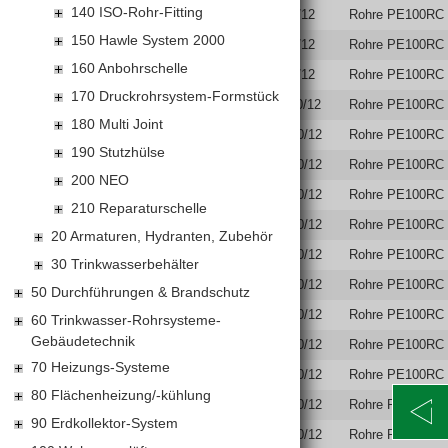
140 ISO-Rohr-Fitting
9005555107939
RC100A63-10/12
Rohre PE100RC 
150 Hawle System 2000
9005555107953
RC100A75-10/12
Rohre PE100RC 
160 Anbohrschelle
9005555107977
RC100A90-10/12
Rohre PE100RC 
170 Druckrohrsystem-Formstück
9005555107885
RC100A110-10/12
Rohre PE100RC 
180 Multi Joint
9005555108004
RC100A125-10/12
Rohre PE100RC 
190 Stutzhülse
9005555108028
RC100A140-10/12
Rohre PE100RC 
200 NEO
9005555107892
RC100A160-10/12
Rohre PE100RC 
210 Reparaturschelle
9005555108059
RC100A180-10/12
Rohre PE100RC 
20 Armaturen, Hydranten, Zubehör
9005555108073
RC100A200-10/12
Rohre PE100RC 
30 Trinkwasserbehälter
9005555108097
RC100A225-10/12
Rohre PE100RC 
50 Durchführungen & Brandschutz
9005555108110
RC100A250-10/12
Rohre PE100RC 
60 Trinkwasser-Rohrsysteme-
Gebäudetechnik
9005555108127
RC100A280-10/12
Rohre PE100RC 
70 Heizungs-Systeme
9005555108134
RC100A315-10/12
Rohre PE100RC 
80 Flächenheizung/-kühlung
9005555108141
RC100A355-10/12
Rohre PE100RC 
90 Erdkollektor-System
9005555108158
RC100A400-10/12
Rohre PE100RC 