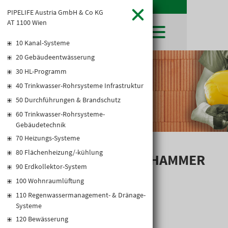
PIPELIFE Austria GmbH & Co KG
AT 1100 Wien
10 Kanal-Systeme
20 Gebäudeentwässerung
SHOP
30 HL-Programm
LEIBWÄCHTER
BAUSTOFFE
Baustoffkataloge
40 Trinkwasser-Rohrsysteme Infrastruktur
MERKLISTE
HOCHBAU
NATURSTEIN
50 Durchführungen & Brandschutz
WARENKORB
TIEFBAU
UNTERNEHMEN
60 Trinkwasser-Rohrsysteme-
TROCKENBAU
Gebäudetechnik
FIRMENGESCHICHTE
KARRIERE
FACHMARKT
70 Heizungs-Systeme
STANDORTE
KARRIERE UND WEITERBILDUNG
AKTUELLES
LEISTUNGSERKLÄRUNGEN
80 Flächenheizung/-kühlung
DOWNLOADS
MAGNET-KAPPENHAMMER
OFFENE STELLEN
BAUSTOFFKATALOGE
KATALOGE
GEWERBEZONE
90 Erdkollektor-System
LEITBILD
PREISANPASSUNGEN
100 Wohnraumlüftung
AGB'S
110 Regenwassermanagement- & Dränage-
EUROSYS TROCKENBAUSYSTEM
Systeme
120 Bewässerung