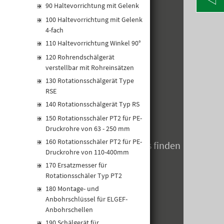
90 Haltevorrichtung mit Gelenk
Alte Poststraße 171
100 Haltevorrichtung mit Gelenk
A-8020 Graz
4-fach
Telefon: +43 316 5971 0
info@kormann.at
110 Haltevorrichtung Winkel 90°
120 Rohrendschälgerät
verstellbar mit Rohreinsätzen
ÖFFNUNGSZEITEN
130 Rotationsschälgerät Type
RSE
MO-DO:
06:30 - 17:00 Uhr
140 Rotationsschälgerät Typ RS
FR:
06:30 - 14:00 Uhr
150 Rotationsschäler PT2 für PE-
SA:
geschlossen
Druckrohre von 63 - 250 mm
160 Rotationsschäler PT2 für PE-
Öffnungszeiten zum Jahreswechsels finden
Druckrohre von 110-400mm
Sie hier
170 Ersatzmesser für
Rotationsschäler Typ PT2
180 Montage- und
Anbohrschlüssel für ELGEF-
Anbohrschellen
190 Schälgerät für