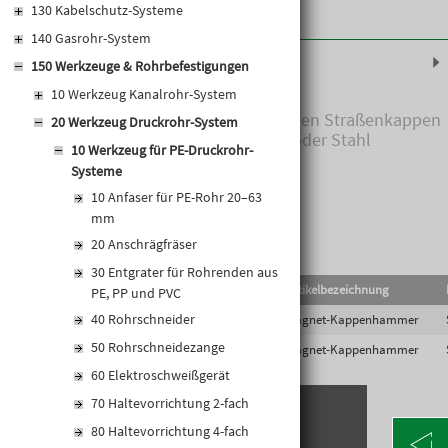
130 Kabelschutz-Systeme
140 Gasrohr-System
Produktinformationen
150 Werkzeuge & Rohrbefestigungen
10 Werkzeug Kanalrohr-System
zum Anheben von metallischen Straßenkappen
20 Werkzeug Druckrohr-System
und Deckeln aus Gusseisen oder Stahl
10 Werkzeug für PE-Druckrohr-
Systeme
10 Anfaser für PE-Rohr 20–63
mm
20 Anschrägfräser
30 Entgrater für Rohrenden aus
EAN-Code
Lief.Art.Nr.
Artikelbezeichnung
PE, PP und PVC
40 Rohrschneider
9005555160323
MKH130
Magnet-Kappenhammer
50 Rohrschneidezange
9005555075887
MKH250
Magnet-Kappenhammer
60 Elektroschweißgerät
70 Haltevorrichtung 2-fach
80 Haltevorrichtung 4-fach
KONTAKT