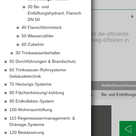
30 Be- und
Entlüftungshydrant, Flansch
Produktinformationen
DN 50
40 Flanschformstück
Be- und Entlüftungsventile für die effiziente
50 Wasserzähler
Reduzierung von Wasserschlag-Effekten in
60 Zubehör
Rohrleitungen
30 Trinkwasserbehälter
50 Durchführungen & Brandschutz
60 Trinkwasser-Rohrsysteme-
Gebäudetechnik
70 Heizungs-Systeme
EAN-Code
Lief.Art.Nr.
Artikelbezeichnun
80 Flächenheizung/-kühlung
9007878032226
HW-9874/50-FL
Be- und Entlüftungs
90 Erdkollektor-System
100 Wohnraumlüftung
110 Regenwassermanagement- &
KONTAKT
Dränage-Systeme
Alte Poststraße 171
120 Bewässerung