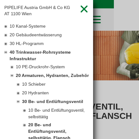
PIPELIFE Austria GmbH & Co KG
AT 1100 Wien
10 Kanal-Systeme
20 Gebäudeentwässerung
SHOP
30 HL-Programm
LEIBWÄCHTER
BAUSTOFFE
Baustoffkataloge
40 Trinkwasser-Rohrsysteme
MERKLISTE
HOCHBAU
NATURSTEIN
Infrastruktur
WARENKORB
TIEFBAU
10 PE-Druckrohr-System
UNTERNEHMEN
TROCKENBAU
20 Armaturen, Hydranten, Zubehör
FIRMENGESCHICHTE
KARRIERE
FACHMARKT
10 Schieber
STANDORTE
KARRIERE UND WEITERBILDUNG
LEISTUNGSERKLÄRUNGEN
AKTUELLES
20 Hydranten
DOWNLOADS
BE- UND
OFFENE STELLEN
BAUSTOFFKATALOGE
KATALOGE
GEWERBEZONE
LEITBILD
30 Be- und Entlüftungsventil
ENTLÜFTUNGSVENTIL,
PREISANPASSUNGEN
10 Be- und Entlüftungsventil,
AGB'S
SELBSTTÄTIG, FLANSCH
selbsttätig
EUROSYS TROCKENBAUSYSTEM
20 Be- und
Entlüftungsventil,
selbsttätig, Flansch