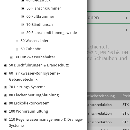
40 Kreuzstück
50 Flanschkrümmer
60 Fußkrümmer
Weiterführende Informationen
70 Blindflansch
Produktinformationen
80 Flansch mit Innengewinde
50 Wasserzähler
Formstück aus Gusseisen, beschichtet,
60 Zubehör
Standardbohrung nach EN 1092-2, PN 16 bis DN
30 Trinkwasserbehälter
150 und PN 10 ab DN 200, ohne Schrauben und
Dichtungen
50 Durchführungen & Brandschutz
60 Trinkwasser-Rohrsysteme-
Gebäudetechnik
70 Heizungs-Systeme
80 Flächenheizung/-kühlung
EAN-Code
Lief.Art.Nr.
Artikelbezeichnung
Preis
90 Erdkollektor-System
9007878104091
FFR65/50
Flanschreduktion
STK
100 Wohnraumlüftung
9007878104114
FFR80/50
Flanschreduktion
STK
110 Regenwassermanagement- & Dränage-
9007878104145
FFR100/50
Flanschreduktion
STK
Systeme