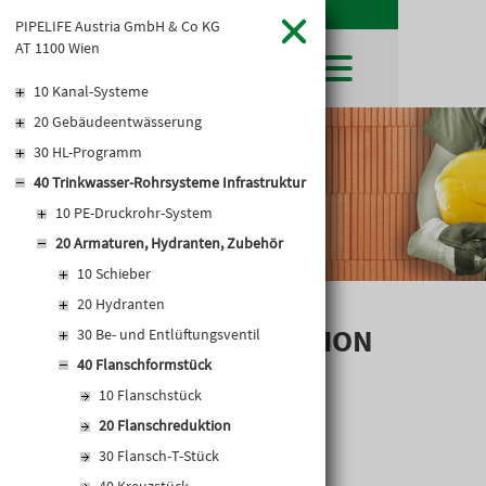
PIPELIFE Austria GmbH & Co KG
AT 1100 Wien
10 Kanal-Systeme
20 Gebäudeentwässerung
SHOP
30 HL-Programm
LEIBWÄCHTER
BAUSTOFFE
Baustoffkataloge
40 Trinkwasser-Rohrsysteme Infrastruktur
MERKLISTE
HOCHBAU
NATURSTEIN
10 PE-Druckrohr-System
WARENKORB
TIEFBAU
UNTERNEHMEN
20 Armaturen, Hydranten, Zubehör
TROCKENBAU
FIRMENGESCHICHTE
KARRIERE
10 Schieber
FACHMARKT
STANDORTE
20 Hydranten
KARRIERE UND WEITERBILDUNG
AKTUELLES
LEISTUNGSERKLÄRUNGEN
DOWNLOADS
FLANSCHREDUKTION
OFFENE STELLEN
30 Be- und Entlüftungsventil
BAUSTOFFKATALOGE
KATALOGE
GEWERBEZONE
LEITBILD
40 Flanschformstück
PREISANPASSUNGEN
10 Flanschstück
AGB'S
20 Flanschreduktion
EUROSYS TROCKENBAUSYSTEM
30 Flansch-T-Stück